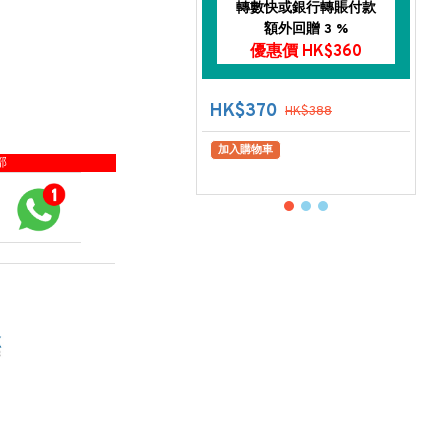
轉數快或銀行轉賬付款
額外回贈 3 %
優惠價 HK$360
HK$370
HK$388
加入購物車
部