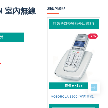
KN 室內無線
相似的產品
轉數快或轉帳額外回贈3%
-7 %
外
%
節省 HK$28
MOTOROLA S3001 室內無線電話