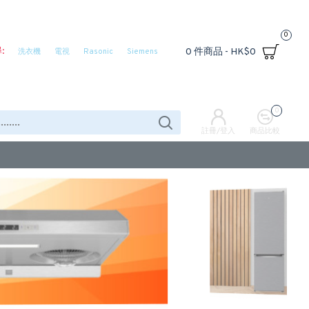
0
:
0 件商品 - HK$0
洗衣機
電視
Rasonic
Siemens
0
註冊/登入
商品比較