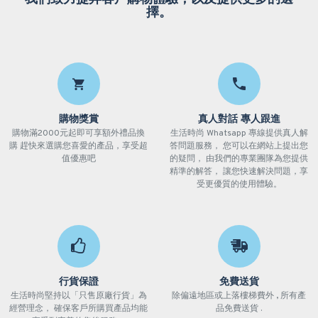
擇。
購物獎賞
真人對話 專人跟進
購物滿2000元起即可享額外禮品換
生活時尚 Whatsapp 專線提供真人解
購 趕快來選購您喜愛的產品，享受超
答問題服務， 您可以在網站上提出您
值優惠吧
的疑問， 由我們的專業團隊為您提供
精準的解答， 讓您快速解決問題，享
受更優質的使用體驗。
行貨保證
免費送貨
生活時尚堅持以「只售原廠行貨」為
除偏遠地區或上落樓梯費外 , 所有產
經營理念， 確保客戶所購買產品均能
品免費送貨 .