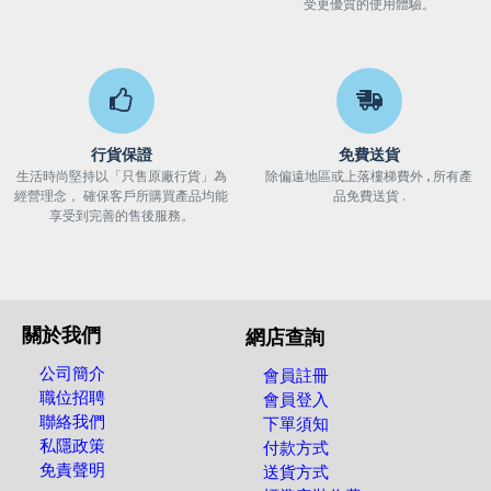
受更優質的使用體驗。
行貨保證
免費送貨
生活時尚堅持以「只售原廠行貨」為
除偏遠地區或上落樓梯費外 , 所有產
經營理念， 確保客戶所購買產品均能
品免費送貨 .
享受到完善的售後服務。
關於我們
網店查詢
公司簡介
會員註冊
職位招聘
會員登入
聯絡我們
下單須知
私隱政策
付款方式
免責聲明
送貨方式