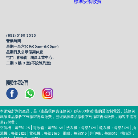
標準安裝收費
(852) 3150 3333
營業時間:
星期一至六(09:00am-6:00pm)
星期日及公眾假期休息
屯門 , 青楊街 , 鴻昌工業中心 ,
二期 3 樓 D 室(不設陳列室)
關注我們
本網站所列的產品，是《產品環保責任條例》(第603章)所指的受管制電器。該條例
就該產品徵收下列循環再造徵費，已經就該產品徵收下列循環再造徵費，顧客不需再
另行付費：
空調機：每部$125 | 電冰箱：每部$165 | 洗衣機：每部$125 | 乾衣機：每部$125 | 抽
濕機：每部$125 | 電視機：每部$165 | 電腦：每部$15 | 列印機：每部$15 | 掃瞄器：