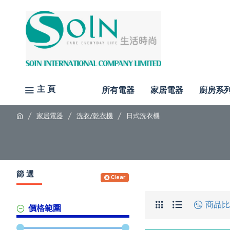
主 頁
所有電器
家居電器
廚房系
家居電器
洗衣/乾衣機
日式洗衣機
篩 選
Clear
商品比
價格範圍