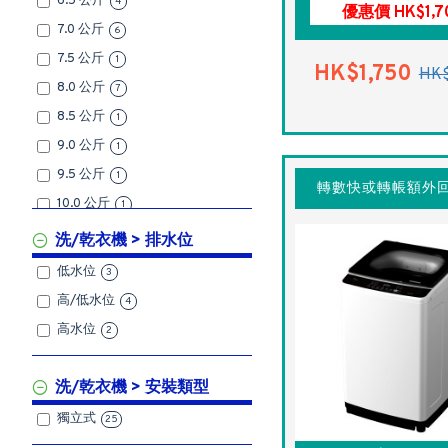
6.5 公斤
4
優惠價 HK$1,7
7.0 公斤
6
7.5 公斤
1
HK$1,750
HK$
8.0 公斤
7
8.5 公斤
1
9.0 公斤
1
9.5 公斤
1
轉數快或轉帳額外回
10.0 公斤
1
10.5 公斤
1
洗/乾衣機 > 排水位
11.0 公斤
1
低水位
3
高/低水位
4
高水位
2
洗/乾衣機 > 安裝類型
獨立式
25