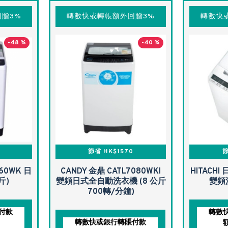
贈3%
轉數快或轉帳額外回贈3%
轉數快
-48 %
-40 %
節省 HK$1570
節
060WK 日
CANDY 金鼎 CATL7080WKI
HITACHI
斤)
變頻日式全自動洗衣機 (8 公斤
變頻
700轉/分鐘)
付款
轉數
轉數快或銀行轉賬付款