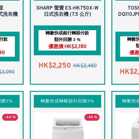
三星
SHARP 聲寶 ES-HK750X-W
TOS
日式洗衣機
日式洗衣機 (7.5 公斤)
DQ110J
轉數快或銀行轉賬付款
付款
轉數
額外回贈 3 %
優惠價 HK$2,180
90
優惠
HK$2,250
HK$2,480
HK$2
3,090
贈3%
轉數快或轉帳額外回贈3%
轉數快
-44 %
-45 %