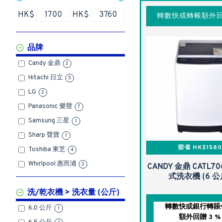
HK$
HK$
轉數快或轉帳額外回
品牌
Candy 金鼎
2
Hitachi 日立
5
LG
2
Panasonic 樂聲
7
Samsung 三星
1
Sharp 聲寶
1
節省 HK$1580
Toshiba 東芝
4
Whirlpool 惠而浦
3
CANDY 金鼎 CATL7
式洗衣機 (6 公
洗/乾衣機 > 洗衣量 (公斤)
轉數快或銀行轉賬
6.0 公斤
1
額外回贈 3 %