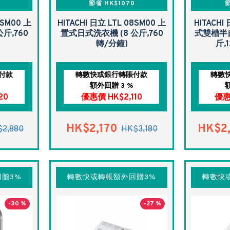
節省 HK$1070
節
7SM00 上
HITACHI 日立 LTL 08SM00 上
HITACHI
斤,760
置式日式洗衣機 (8 公斤,760
式雙槽半自
轉/分鐘)
斤,
付款
轉數快或銀行轉賬付款
轉數
額外回贈 3 %
20
優惠價 HK$2,110
優惠
HK$2,170
HK$2
2,880
HK$3,180
贈3%
轉數快或轉帳額外回贈3%
轉數快
-30 %
-27 %