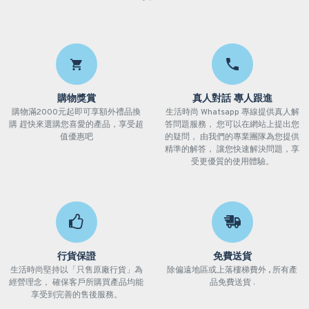
購物獎賞
真人對話 專人跟進
購物滿2000元起即可享額外禮品換
生活時尚 Whatsapp 專線提供真人解
購 趕快來選購您喜愛的產品，享受超
答問題服務， 您可以在網站上提出您
值優惠吧
的疑問， 由我們的專業團隊為您提供
精準的解答， 讓您快速解決問題，享
受更優質的使用體驗。
行貨保證
免費送貨
生活時尚堅持以「只售原廠行貨」為
除偏遠地區或上落樓梯費外 , 所有產
經營理念， 確保客戶所購買產品均能
品免費送貨 .
享受到完善的售後服務。