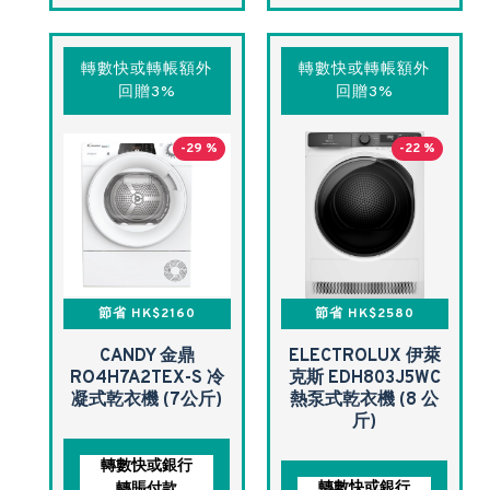
轉數快或轉帳額外
轉數快或轉帳額外
回贈3%
回贈3%
-29 %
-22 %
節省 HK$2160
節省 HK$2580
CANDY 金鼎
ELECTROLUX 伊萊
RO4H7A2TEX-S 冷
克斯 EDH803J5WC
凝式乾衣機 (7公斤)
熱泵式乾衣機 (8 公
斤)
轉數快或銀行
轉數快或銀行
轉賬付款