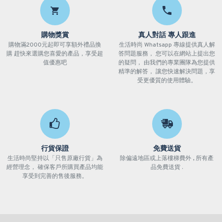
購物獎賞
真人對話 專人跟進
購物滿2000元起即可享額外禮品換
生活時尚 Whatsapp 專線提供真人解
購 趕快來選購您喜愛的產品，享受超
答問題服務， 您可以在網站上提出您
值優惠吧
的疑問， 由我們的專業團隊為您提供
精準的解答， 讓您快速解決問題，享
受更優質的使用體驗。
行貨保證
免費送貨
生活時尚堅持以「只售原廠行貨」為
除偏遠地區或上落樓梯費外 , 所有產
經營理念， 確保客戶所購買產品均能
品免費送貨 .
享受到完善的售後服務。