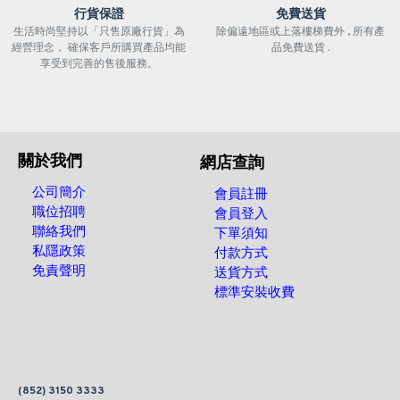
行貨保證
免費送貨
生活時尚堅持以「只售原廠行貨」為
除偏遠地區或上落樓梯費外 , 所有產
經營理念， 確保客戶所購買產品均能
品免費送貨 .
享受到完善的售後服務。
關於我們
網店查詢
公司簡介
會員註冊
職位招聘
會員登入
聯絡我們
下單須知
私隱政策
付款方式
免責聲明
送貨方式
標準安裝收費
(852) 3150 3333