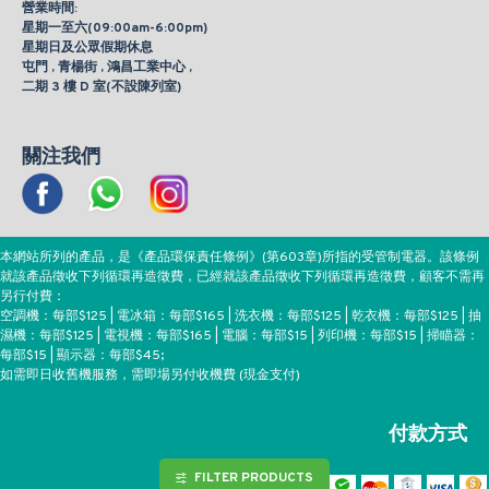
營業時間:
星期一至六(09:00am-6:00pm)
星期日及公眾假期休息
屯門 , 青楊街 , 鴻昌工業中心 ,
二期 3 樓 D 室(不設陳列室)
關注我們
本網站所列的產品，是《產品環保責任條例》(第603章)所指的受管制電器。該條例
就該產品徵收下列循環再造徵費，已經就該產品徵收下列循環再造徵費，顧客不需再
另行付費：
空調機：每部$125 | 電冰箱：每部$165 | 洗衣機：每部$125 | 乾衣機：每部$125 | 抽
濕機：每部$125 | 電視機：每部$165 | 電腦：每部$15 | 列印機：每部$15 | 掃瞄器：
每部$15 | 顯示器：每部$45;
如需即日收舊機服務，需即場另付收機費 (現金支付)
付款方式
FILTER PRODUCTS