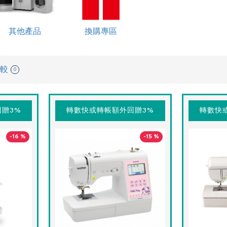
其他產品
換購專區
較
0
贈3%
轉數快或轉帳額外回贈3%
轉數快
-16 %
-15 %