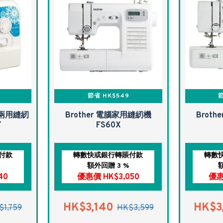
節省 HK$549
節
筒形兩用縫紉
Brother 電腦家用縫紉機
Brot
T
FS60X
付款
轉數快或銀行轉賬付款
轉數
額外回贈 3 %
40
優惠價 HK$3,050
優惠
HK$3,140
HK$3
$1,759
HK$3,599