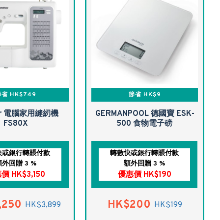
省 HK$749
節省 HK$9
her 電腦家用縫紉機
GERMANPOOL 德國寶 ESK-
FS80X
500 食物電子磅
快或銀行轉賬付款
轉數快或銀行轉賬付款
額外回贈 3 %
額外回贈 3 %
價 HK$3,150
優惠價 HK$190
,250
HK$200
HK$3,899
HK$199