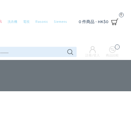
0
:
0 件商品 - HK$0
洗衣機
電視
Rasonic
Siemens
0
註冊/登入
商品比較