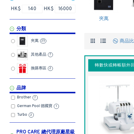
HK$
HK$
夾萬
分類
商品比
夾萬
25
其他產品
7
轉數快或轉帳額外回
換購專區
2
品牌
Brother
7
German Pool 德國寶
1
Turbo
2
PRO CARE 總代理原廠星級