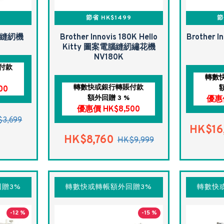
節省 HK$1499
節
D 縫紉機
Brother Innovis 180K Hello
Brother 
Kitty 圖案電腦縫紉繡花機
NV180K
付款
轉數
轉數快或銀行轉賬付款
00
額外回贈 3 %
優惠價
優惠價 HK$8,500
3,699
HK$16
HK$8,760
HK$9,999
贈3%
轉數快或轉帳額外回贈3%
轉數快
-12 %
-15 %