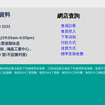
資料
網店查詢
會員註冊
0 3333
會員登入
下單須知
9:00am-6:00pm)
付款方式
公眾假期休息
送貨方式
楊街 , 鴻昌工業中心 ,
標準安裝收費
 D 室(不設陳列室)
。該條例就該產品徵收下列循環再造徵費，已經就該產品徵收下列循環再造徵費，顧客不
 | 抽濕機：每部$125 | 電視機：每部$165 | 電腦：每部$15 | 列印機：每部$15 | 掃瞄