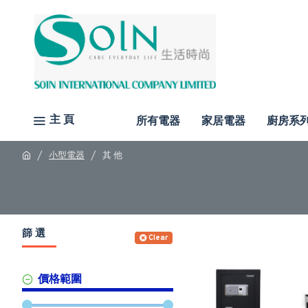
主 頁
所有電器
家居電器
廚房系
小型電器
其 他
篩 選
Clear
價格範圍