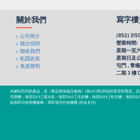
寫字樓
關於我們
(852) 315
公司簡介
營業時間:
職位招聘
星期一至六(0
聯絡我們
星期日及
私隱政策
屯門 , 青
免責聲明
二期 3 樓
本網站所列的產品，是《產品環保責任條例》(第603章)所指的受管制電器
空調機：每部$125 | 電冰箱：每部$165 | 洗衣機：每部$125 | 乾衣機：每部$125
如需即日收舊機服務，需即場另付收機費 (現金支付)