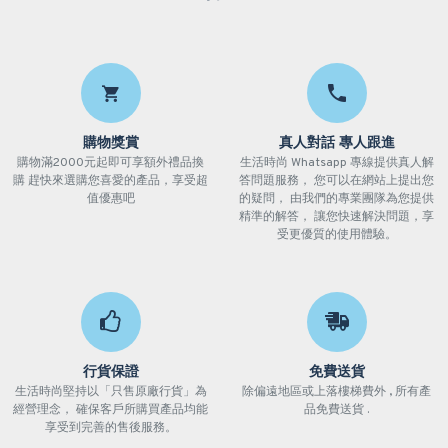
購物獎賞
真人對話 專人跟進
購物滿2000元起即可享額外禮品換
生活時尚 Whatsapp 專線提供真人解
購 趕快來選購您喜愛的產品，享受超
答問題服務， 您可以在網站上提出您
值優惠吧
的疑問， 由我們的專業團隊為您提供
精準的解答， 讓您快速解決問題，享
受更優質的使用體驗。
行貨保證
免費送貨
生活時尚堅持以「只售原廠行貨」為
除偏遠地區或上落樓梯費外 , 所有產
經營理念， 確保客戶所購買產品均能
品免費送貨 .
享受到完善的售後服務。