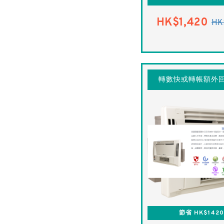
HK$1,420
HK
轉數快或轉帳額外回
節省 HK$142