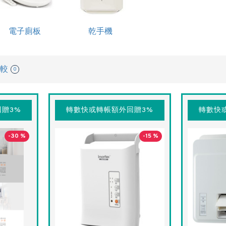
電子廁板
乾手機
較
0
贈3%
轉數快或轉帳額外回贈3%
轉數快
-30 %
-15 %