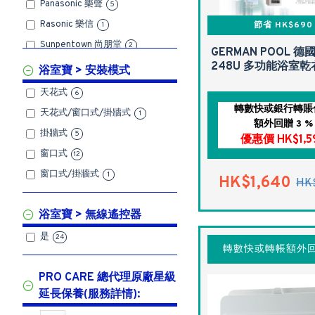
Panasonic 樂聲
5
Rasonic 樂信
節省 HK$690
1
Sunpentown 尚朋堂
2
GERMAN POOL 德國
Zanussi 金章
248U 多功能浴室
1
浴室寶 > 安裝模式
天花式
6
轉數快或銀行轉賬
天花式/窗口式/掛牆式
1
額外回贈 3 %
掛牆式
5
優惠價 HK$1,5
窗口式
12
窗口式/掛牆式
1
HK$1,640
HK
浴室寶 > 無線遙控器
是
24
轉數快或轉帳額外回
PRO CARE 總代理原廠星級
延長保養(服務詳情):