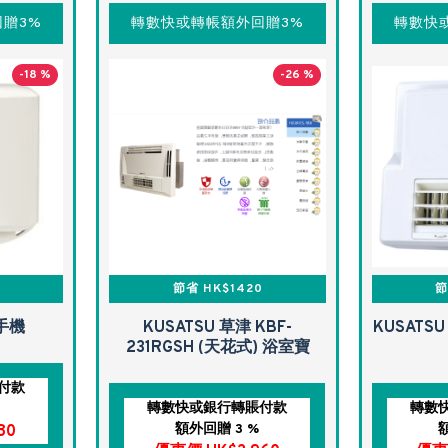
贈3%
轉數快或轉帳額外回贈3%
轉數快
-18 %
-26 %
節省 HK$1420
節
乾手機
KUSATSU 草津 KBF-
KUSATSU
231RGSH (天花式) 浴室寶
付款
轉數快或銀行轉賬付款
轉數
額外回贈 3 %
80