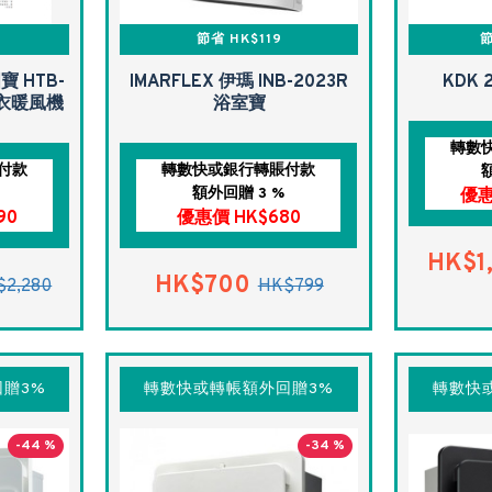
節省 HK$119
節
寶 HTB-
IMARFLEX 伊瑪 INB-2023R
KDK 
乾衣暖風機
浴室寶
轉數
付款
轉數快或銀行轉賬付款
額外回贈 3 %
優惠
90
優惠價 HK$680
HK$1
HK$700
$2,280
HK$799
贈3%
轉數快或轉帳額外回贈3%
轉數快
-44 %
-34 %