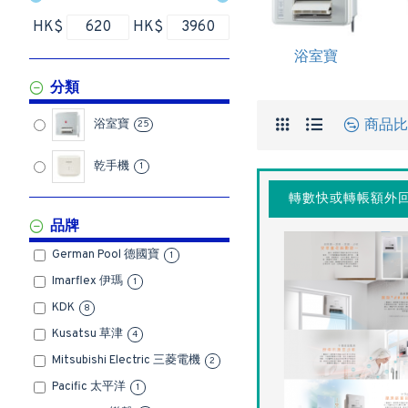
HK$
HK$
浴室寶
分類
商品比
浴室寶
25
乾手機
1
轉數快或轉帳額外回
品牌
German Pool 德國寶
1
Imarflex 伊瑪
1
KDK
8
Kusatsu 草津
4
Mitsubishi Electric 三菱電機
2
Pacific 太平洋
1