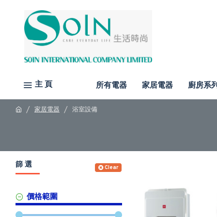
主 頁
所有電器
家居電器
廚房系
家居電器
浴室設備
篩 選
Clear
價格範圍