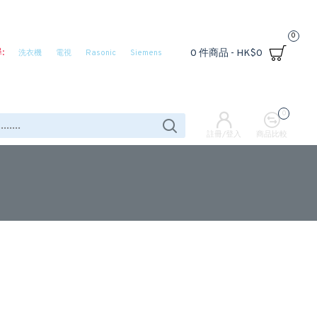
0
:
0 件商品 - HK$0
洗衣機
電視
Rasonic
Siemens
0
註冊/登入
商品比較