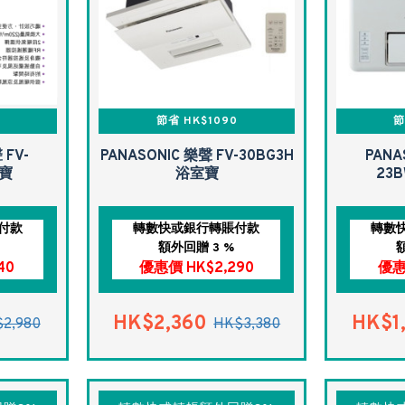
0
節省 HK$1090
節
 FV-
PANASONIC 樂聲 FV-30BG3H
PANA
室寶
浴室寶
23
付款
轉數快或銀行轉賬付款
轉數
額外回贈 3 %
40
優惠價 HK$2,290
優惠
HK$2,360
HK$1
2,980
HK$3,380