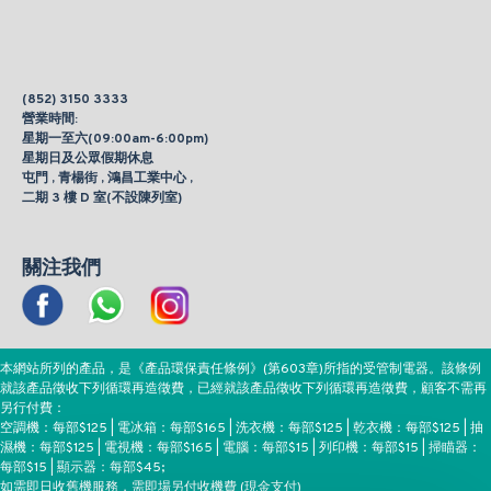
(852) 3150 3333
營業時間:
星期一至六(09:00am-6:00pm)
星期日及公眾假期休息
屯門 , 青楊街 , 鴻昌工業中心 ,
二期 3 樓 D 室(不設陳列室)
關注我們
本網站所列的產品，是《產品環保責任條例》(第603章)所指的受管制電器。該條例
就該產品徵收下列循環再造徵費，已經就該產品徵收下列循環再造徵費，顧客不需再
另行付費：
空調機：每部$125 | 電冰箱：每部$165 | 洗衣機：每部$125 | 乾衣機：每部$125 | 抽
濕機：每部$125 | 電視機：每部$165 | 電腦：每部$15 | 列印機：每部$15 | 掃瞄器：
每部$15 | 顯示器：每部$45;
如需即日收舊機服務，需即場另付收機費 (現金支付)