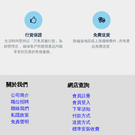
行貨保證
免費送貨
生活時尚堅持以「只售原廠行貨」為
除偏遠地區或上落樓梯費外 , 所有產
經營理念， 確保客戶所購買產品均能
品免費送貨 .
享受到完善的售後服務。
關於我們
網店查詢
公司簡介
會員註冊
職位招聘
會員登入
聯絡我們
下單須知
私隱政策
付款方式
免責聲明
送貨方式
標準安裝收費