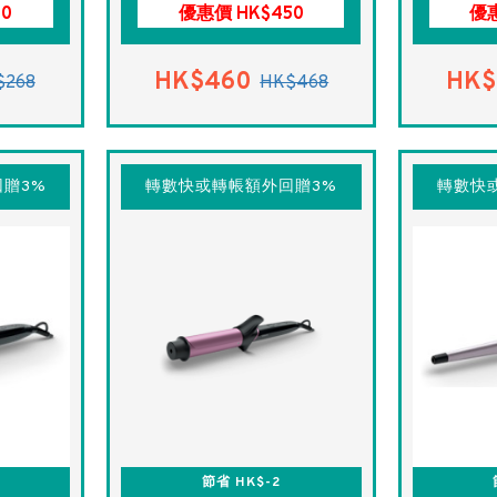
80
優惠價 HK$450
優惠
HK$460
HK$
$268
HK$468
贈3%
轉數快或轉帳額外回贈3%
轉數快
節省 HK$-2