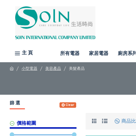
主 頁
所有電器
家居電器
廚房系
小型電器
美容產品
美髮產品
篩 選
Clear
商品比
價格範圍