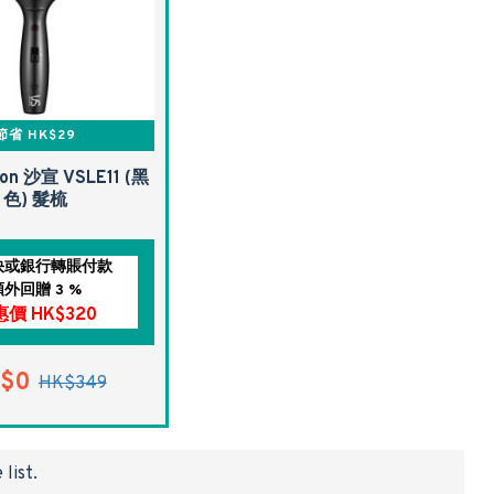
節省 HK$29
oon 沙宣 VSLE11 (黑
色) 髮梳
快或銀行轉賬付款
額外回贈 3 %
價 HK$320
$0
HK$349
list.