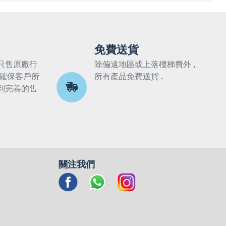
免費送貨
只售原廠行
除偏遠地區或上落樓梯費外 ,
 確保客戶所
所有產品免費送貨 .
到完善的售
關注我們