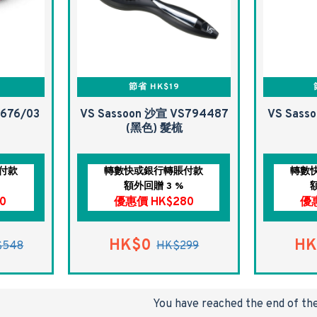
節省 HK$19
676/03
VS Sassoon 沙宣 VS794487
VS Sass
(黑色) 髮梳
付款
轉數快或銀行轉賬付款
轉數
額外回贈 3 %
0
優惠價 HK$280
優惠
HK$0
HK
$548
HK$299
You have reached the end of the 