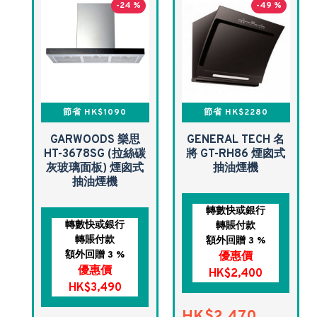
-24 %
-49 %
節省 HK$1090
節省 HK$2280
GARWOODS 樂思
GENERAL TECH 名
HT-3678SG (拉絲碳
將 GT-RH86 煙囪式
灰玻璃面板) 煙囪式
抽油煙機
抽油煙機
轉數快或銀行
轉數快或銀行
轉賬付款
轉賬付款
額外回贈 3 %
額外回贈 3 %
優惠價
優惠價
HK$2,400
HK$3,490