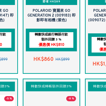
節省 HK$89
來 GO
POLAROID 寶麗來 GO
POLAR
9147) 即
GENERATION 2 (009183) 即
GENER
色)
影即有相機 (紫色)
(00907
付款
轉數快或銀行轉賬付款
轉數
額外回贈 3 %
0
優惠價 HK$810
優惠
HK$860
$899
HK$899
HK$1
贈3%
轉數快或轉帳額外回贈3%
轉數快
-5 %
-8 %