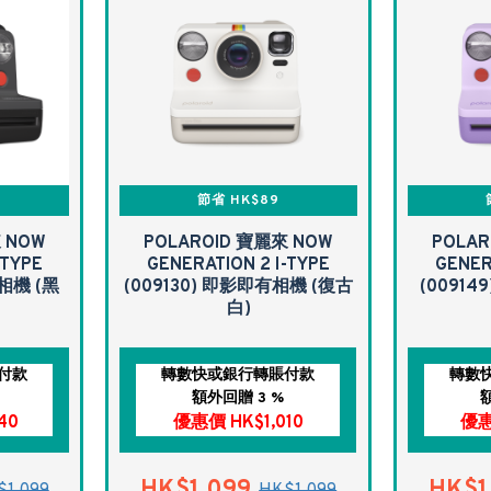
節省 HK$89
 NOW
POLAROID 寶麗來 NOW
POLAR
-TYPE
GENERATION 2 I-TYPE
GENER
相機 (黑
(009130) 即影即有相機 (復古
(00914
白)
付款
轉數快或銀行轉賬付款
轉數
額外回贈 3 %
40
優惠價 HK$1,010
優惠
HK$1,099
HK$1