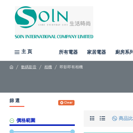
主 頁
所有電器
家居電器
廚房系
數碼影音
相機
即影即有相機
篩 選
Clear
商品比
價格範圍