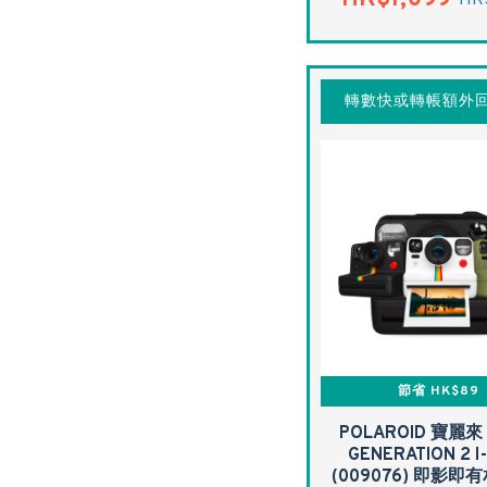
HK
轉數快或轉帳額外回
節省 HK$89
POLAROID 寶麗來
GENERATION 2 I
(009076) 即影即有