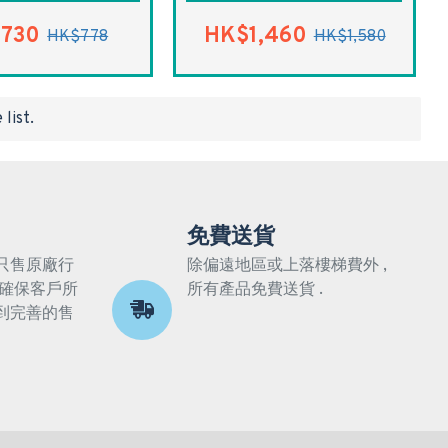
730
HK$1,460
HK$778
HK$1,580
list.
免費送貨
只售原廠行
除偏遠地區或上落樓梯費外 ,
 確保客戶所
所有產品免費送貨 .
到完善的售