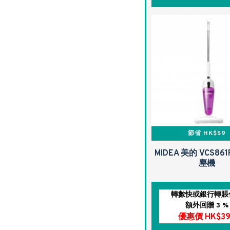
節省 HK$59
MIDEA 美的 VCS86
塵機
轉數快或銀行轉賬
額外回贈 3 %
優惠價 HK$39