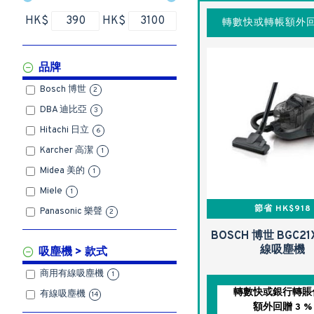
HK$
HK$
轉數快或轉帳額外回
品牌
Bosch 博世
2
DBA 迪比亞
3
Hitachi 日立
6
Karcher 高潔
1
Midea 美的
1
Miele
1
節省 HK$918
Panasonic 樂聲
2
BOSCH 博世 BGC21
線吸塵機
吸塵機 > 款式
商用有線吸塵機
1
轉數快或銀行轉賬
有線吸塵機
14
額外回贈 3 %