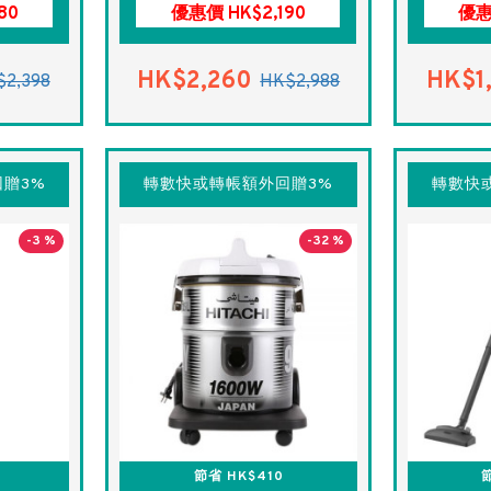
80
優惠價 HK$2,190
優惠
HK$2,260
HK$1
$2,398
HK$2,988
贈3%
轉數快或轉帳額外回贈3%
轉數快
-3 %
-32 %
節省 HK$410
節