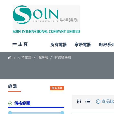
主 頁
所有電器
家居電器
廚房系
小型電器
吸塵機
有線吸塵機
篩 選
Clear
商品比
價格範圍