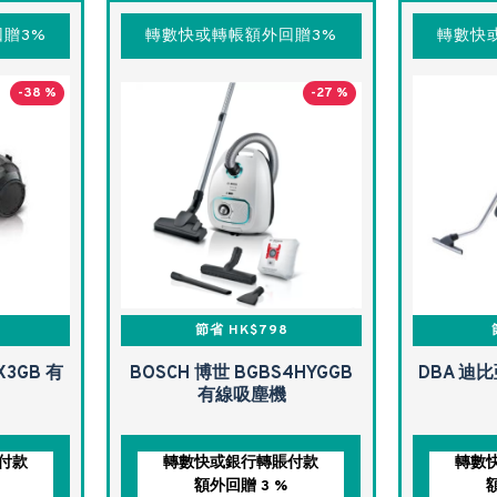
贈3%
轉數快或轉帳額外回贈3%
轉數快
-38 %
-27 %
節省 HK$798
X3GB 有
BOSCH 博世 BGBS4HYGGB
DBA 迪比
有線吸塵機
付款
轉數快或銀行轉賬付款
轉數
額外回贈 3 %