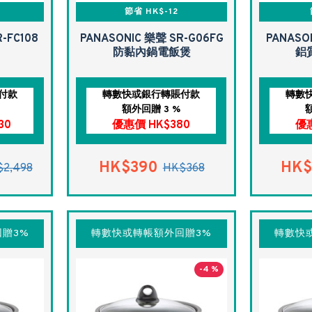
節省 HK$-12
-FC108
PANASONIC 樂聲 SR-G06FG
PANASO
防黏內鍋電飯煲
鋁
付款
轉數快或銀行轉賬付款
轉數
額外回贈 3 %
30
優惠價 HK$380
優惠
HK$390
HK$
2,498
HK$368
贈3%
轉數快或轉帳額外回贈3%
轉數快
-4 %