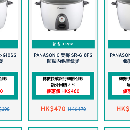
節省 HK$18
-G10SG
PANASONIC 樂聲 SR-G18FG
PANASON
煲
防黏內鍋電飯煲
鋁
付款
轉數快或銀行轉賬付款
轉數
額外回贈 3 %
0
優惠價 HK$460
優惠
HK$470
HK$
$398
HK$478