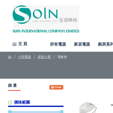
主 頁
所有電器
家居電器
廚房系
小型電器
廚房小電
電飯煲
篩 選
Clear
價格範圍