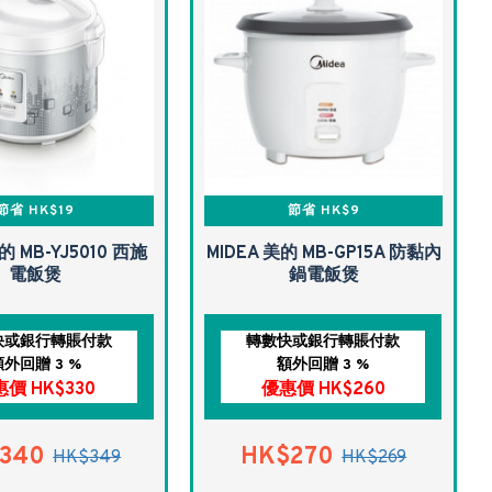
節省 HK$19
節省 HK$9
的 MB-YJ5010 西施
MIDEA 美的 MB-GP15A 防黏內
電飯煲
鍋電飯煲
快或銀行轉賬付款
轉數快或銀行轉賬付款
額外回贈 3 %
額外回贈 3 %
價 HK$330
優惠價 HK$260
340
HK$270
HK$349
HK$269