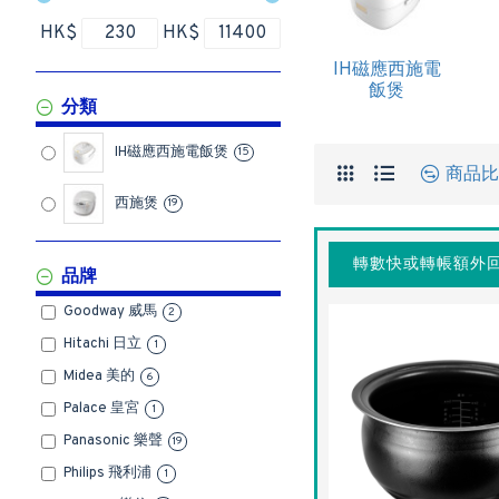
HK$
HK$
IH磁應西施電
飯煲
分類
IH磁應西施電飯煲
15
商品比
西施煲
19
轉數快或轉帳額外回
品牌
Goodway 威馬
2
Hitachi 日立
1
Midea 美的
6
Palace 皇宮
1
Panasonic 樂聲
19
Philips 飛利浦
1