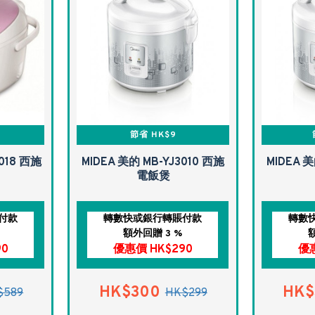
節省 HK$9
018 西施
MIDEA 美的 MB-YJ3010 西施
MIDEA 美
電飯煲
付款
轉數快或銀行轉賬付款
轉數
額外回贈 3 %
90
優惠價 HK$290
優惠
HK$300
HK$
$589
HK$299