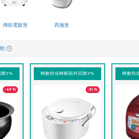
傳統電飯煲
西施煲
較
0
贈3%
轉數快或轉帳額外回贈3%
轉數快
-69 %
-51 %