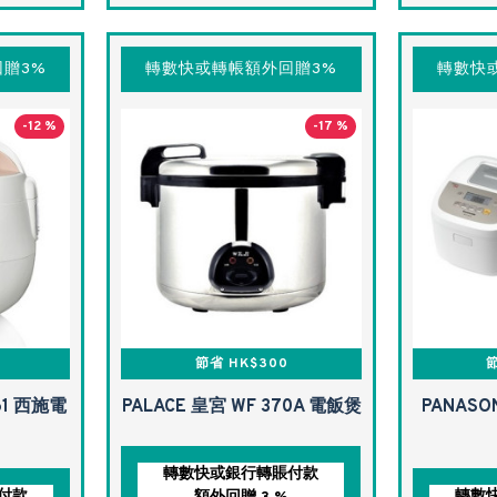
贈3%
轉數快或轉帳額外回贈3%
轉數快
-12 %
-17 %
節省 HK$300
節
161 西施電
PALACE 皇宮 WF 370A 電飯煲
PANASON
轉數快或銀行轉賬付款
付款
轉數