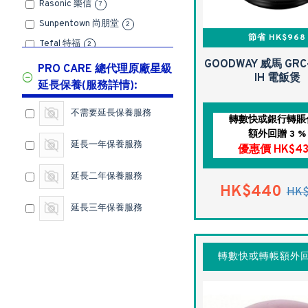
Rasonic 樂信
7
Sunpentown 尚朋堂
2
節省 HK$968
Tefal 特福
2
GOODWAY 威馬 GRC-
Toshiba 東芝
16
PRO CARE 總代理原廠星級
IH 電飯煲
延長保養(服務詳情):
不需要延長保養服務
轉數快或銀行轉賬
額外回贈 3 %
延長一年保養服務
優惠價 HK$4
延長二年保養服務
HK$440
HK$
延長三年保養服務
轉數快或轉帳額外回