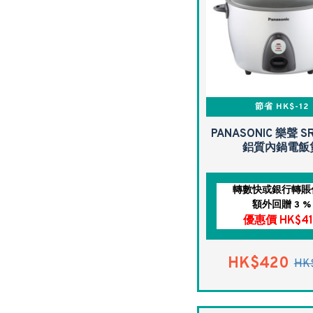
節省 HK$-12
PANASONIC 樂聲 SR
鋁質內鍋電飯
轉數快或銀行轉賬
額外回贈 3 %
優惠價 HK$41
HK$420
HK