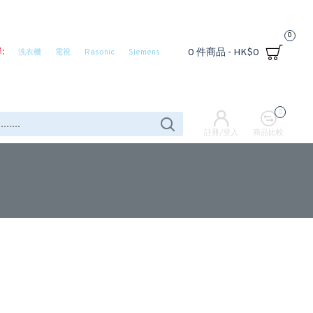
0
:
0 件商品 - HK$0
洗衣機
電視
Rasonic
Siemens
0
註冊/登入
商品比較