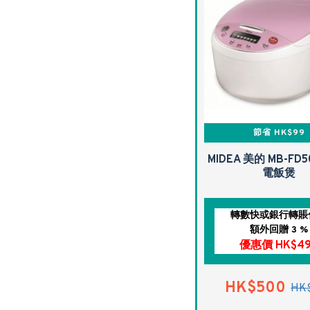
節省 HK$99
MIDEA 美的 MB-FD5
電飯煲
轉數快或銀行轉賬
額外回贈 3 %
優惠價 HK$4
HK$500
HK