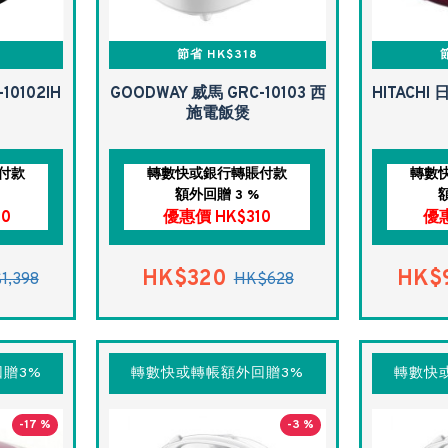
節省 HK$318
10102IH
GOODWAY 威馬 GRC-10103 西
HITACHI 
施電飯煲
付款
轉數快或銀行轉賬付款
轉數
額外回贈 3 %
30
優惠價 HK$310
優惠
HK$320
HK$
1,398
HK$628
贈3%
轉數快或轉帳額外回贈3%
轉數快
-17 %
-3 %