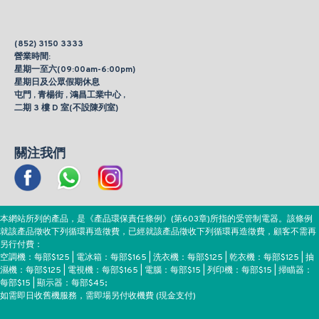
(852) 3150 3333
營業時間:
星期一至六(09:00am-6:00pm)
星期日及公眾假期休息
屯門 , 青楊街 , 鴻昌工業中心 ,
二期 3 樓 D 室(不設陳列室)
關注我們
本網站所列的產品，是《產品環保責任條例》(第603章)所指的受管制電器。該條例
就該產品徵收下列循環再造徵費，已經就該產品徵收下列循環再造徵費，顧客不需再
另行付費：
空調機：每部$125 | 電冰箱：每部$165 | 洗衣機：每部$125 | 乾衣機：每部$125 | 抽
濕機：每部$125 | 電視機：每部$165 | 電腦：每部$15 | 列印機：每部$15 | 掃瞄器：
每部$15 | 顯示器：每部$45;
如需即日收舊機服務，需即場另付收機費 (現金支付)