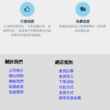
行貨保證
免費送貨
生活時尚堅持以「只售原廠行貨」為
除偏遠地區或上落樓梯費外 , 所有產
經營理念， 確保客戶所購買產品均能
品免費送貨 .
享受到完善的售後服務。
關於我們
網店查詢
公司簡介
會員註冊
職位招聘
會員登入
聯絡我們
下單須知
私隱政策
付款方式
免責聲明
送貨方式
標準安裝收費