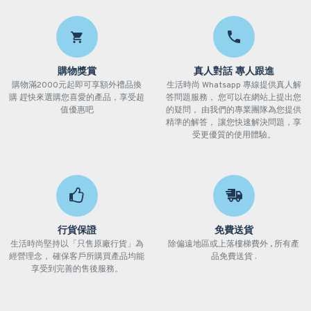
購物獎賞
真人對話 專人跟進
購物滿2000元起即可享額外禮品換
生活時尚 Whatsapp 專線提供真人解
購 趕快來選購您喜愛的產品，享受超
答問題服務， 您可以在網站上提出您
值優惠吧
的疑問， 由我們的專業團隊為您提供
精準的解答， 讓您快速解決問題，享
受更優質的使用體驗。
行貨保證
免費送貨
生活時尚堅持以「只售原廠行貨」為
除偏遠地區或上落樓梯費外 , 所有產
經營理念， 確保客戶所購買產品均能
品免費送貨 .
享受到完善的售後服務。