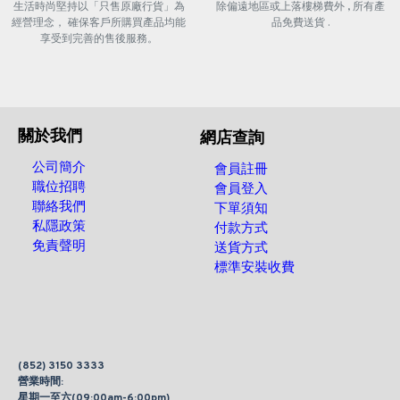
生活時尚堅持以「只售原廠行貨」為
除偏遠地區或上落樓梯費外 , 所有產
經營理念， 確保客戶所購買產品均能
品免費送貨 .
享受到完善的售後服務。
關於我們
網店查詢
公司簡介
會員註冊
職位招聘
會員登入
聯絡我們
下單須知
私隱政策
付款方式
免責聲明
送貨方式
標準安裝收費
(852) 3150 3333
營業時間:
星期一至六(09:00am-6:00pm)