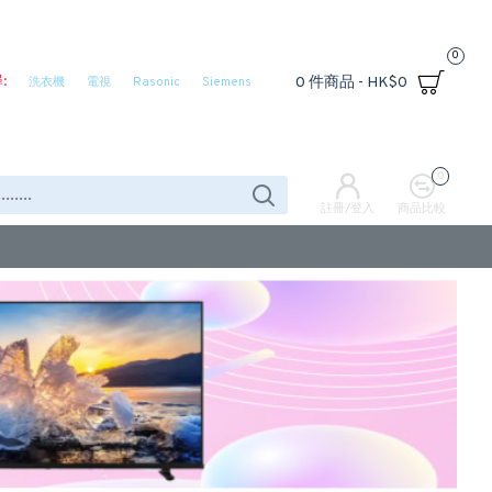
0
:
0 件商品 - HK$0
洗衣機
電視
Rasonic
Siemens
0
註冊/登入
商品比較