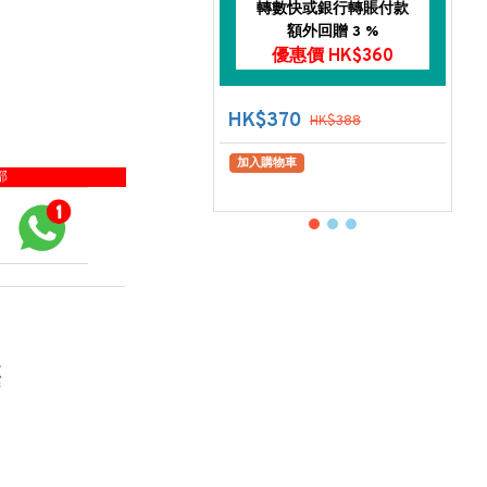
轉數快或銀行轉賬付款
額外回贈 3 %
優惠價 HK$360
HK$370
HK$388
加入購物車
部