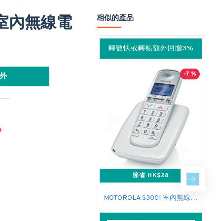
K 室內無線電
相似的產品
轉數快或轉帳額外回贈3%
-7 %
外
%
節省 HK$28
MOTOROLA S3001 室內無線電話