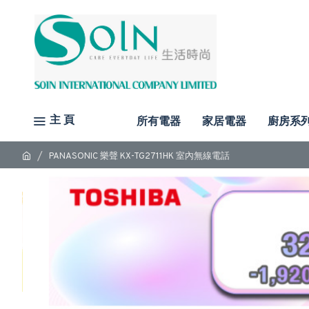
主 頁
所有電器
家居電器
廚房系
PANASONIC 樂聲 KX-TG2711HK 室內無線電話