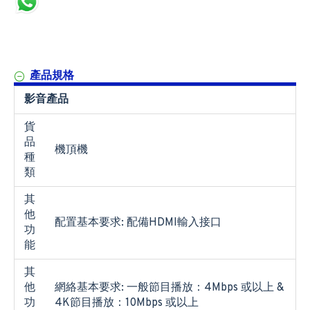
產品規格
影音產品
貨
品
機頂機
種
類
其
他
配置基本要求: 配備HDMI輸入接口
功
能
其
他
網絡基本要求: 一般節目播放：4Mbps 或以上 &
功
4K節目播放：10Mbps 或以上