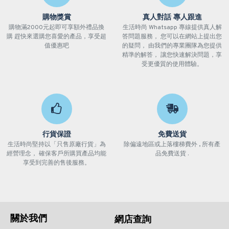
購物獎賞
真人對話 專人跟進
購物滿2000元起即可享額外禮品換
生活時尚 Whatsapp 專線提供真人解
購 趕快來選購您喜愛的產品，享受超
答問題服務， 您可以在網站上提出您
值優惠吧
的疑問， 由我們的專業團隊為您提供
精準的解答， 讓您快速解決問題，享
受更優質的使用體驗。
行貨保證
免費送貨
生活時尚堅持以「只售原廠行貨」為
除偏遠地區或上落樓梯費外 , 所有產
經營理念， 確保客戶所購買產品均能
品免費送貨 .
享受到完善的售後服務。
關於我們
網店查詢