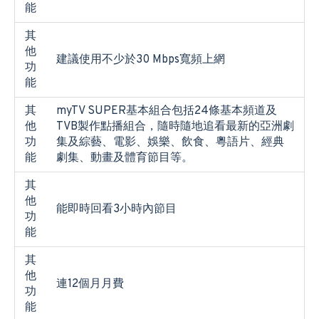
能
其
他
建議使用不少於30 Mbps寬頻上網
功
能
其
myTV SUPER基本組合包括24條基本頻道及
他
TVB製作點播組合，隨時隨地追看最新的亞洲劇
功
集及綜藝、電影、娛樂、飲食、粵語片、經典
能
劇集、動畫及體育節目等。
其
他
能即時回看3小時內節目
功
能
其
他
連12個月月費
功
能