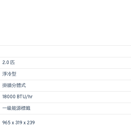
2.0 匹
淨冷型
掛牆分體式
18000 BTU/hr
一級能源標籤
965 x 319 x 239