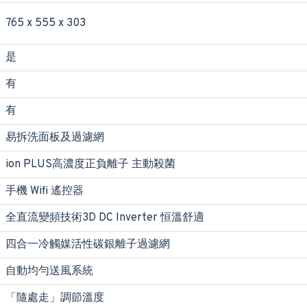
765 x 555 x 303
是
有
有
易拆洗面板及過濾網
ion PLUS高濃度正負離子 主動殺菌
手機 Wifi 遙控器
全直流變頻技術3D DC Inverter 恒溫舒適
四合一冷觸媒活性碳銀離子過濾網
自動均勻送風系統
「隨處走」調節溫度