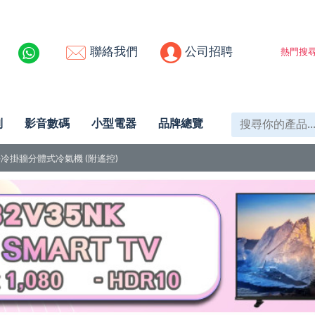
聯絡我們
公司招聘
熱門搜尋
列
影音數碼
小型電器
品牌總覽
 變頻淨冷掛牆分體式冷氣機 (附遙控)