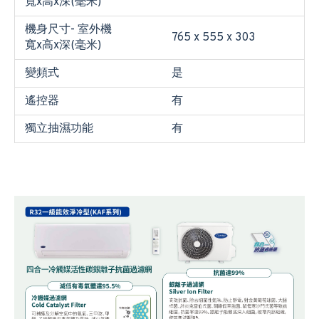
寬x高x深(毫米)
機身尺寸- 室外機
765 x 555 x 303
寬x高x深(毫米)
變頻式
是
遙控器
有
獨立抽濕功能
有