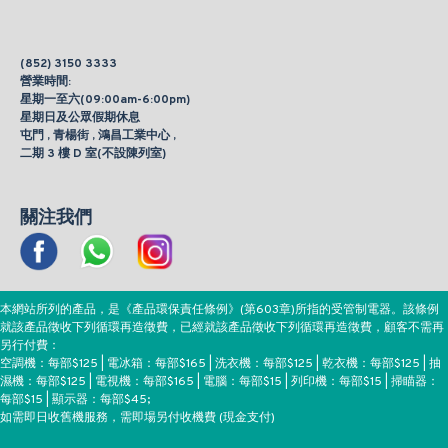
(852) 3150 3333
營業時間:
星期一至六(09:00am-6:00pm)
星期日及公眾假期休息
屯門 , 青楊街 , 鴻昌工業中心 ,
二期 3 樓 D 室(不設陳列室)
關注我們
本網站所列的產品，是《產品環保責任條例》(第603章)所指的受管制電器。該條例
就該產品徵收下列循環再造徵費，已經就該產品徵收下列循環再造徵費，顧客不需再
另行付費：
空調機：每部$125 | 電冰箱：每部$165 | 洗衣機：每部$125 | 乾衣機：每部$125 | 抽
濕機：每部$125 | 電視機：每部$165 | 電腦：每部$15 | 列印機：每部$15 | 掃瞄器：
每部$15 | 顯示器：每部$45;
如需即日收舊機服務，需即場另付收機費 (現金支付)