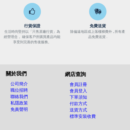
行貨保證
免費送貨
生活時尚堅持以「只售原廠行貨」為
除偏遠地區或上落樓梯費外 , 所有產
經營理念， 確保客戶所購買產品均能
品免費送貨 .
享受到完善的售後服務。
關於我們
網店查詢
公司簡介
會員註冊
職位招聘
會員登入
聯絡我們
下單須知
私隱政策
付款方式
免責聲明
送貨方式
標準安裝收費