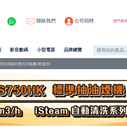
聯絡我們
公司招聘
熱門搜尋
列
影音數碼
小型電器
品牌總覽
匹 變頻淨冷掛牆分體式冷氣機 (附遙控)