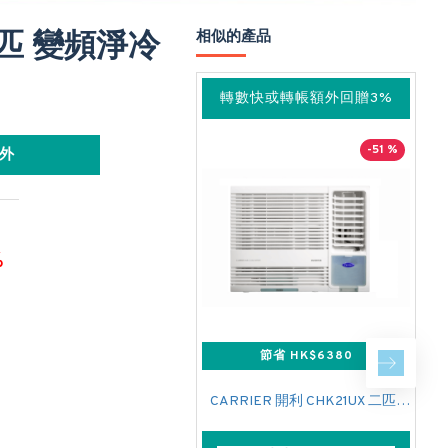
 一匹 變頻淨冷
相似的產品
轉數快或轉帳額外回贈3%
-51 %
外
%
節省 HK$6380
CARRIER 開利 CHK21UX 二匹半 變頻淨冷窗口式冷氣機 (附遙控)