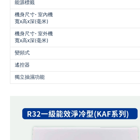
能源標籤
機身尺寸- 室內機
寬x高x深(毫米)
機身尺寸- 室外機
寬x高x深(毫米)
變頻式
遙控器
獨立抽濕功能