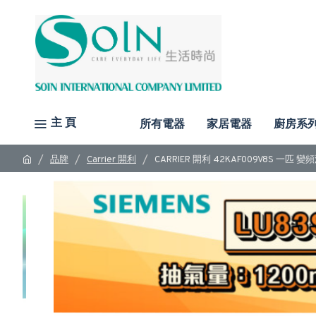
主 頁
所有電器
家居電器
廚房系
品牌
Carrier 開利
CARRIER 開利 42KAF009V8S 一