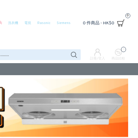
0
:
0 件商品 - HK$0
洗衣機
電視
Rasonic
Siemens
0
註冊/登入
商品比較