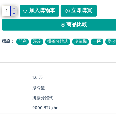
加入購物車
立即購買
商品比較
標籤：
開利
淨冷
掛牆分體式
冷氣機
一匹
變頻
1.0 匹
淨冷型
掛牆分體式
9000 BTU/hr