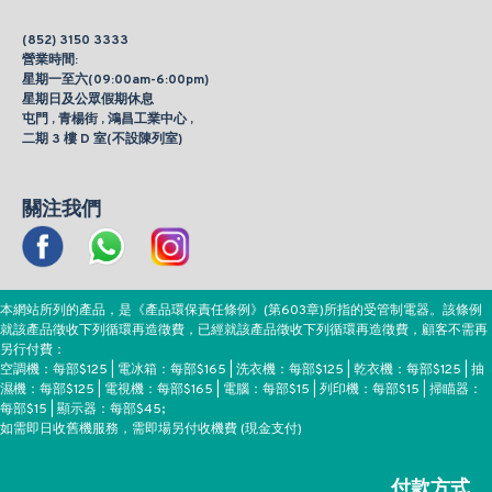
(852) 3150 3333
營業時間:
星期一至六(09:00am-6:00pm)
星期日及公眾假期休息
屯門 , 青楊街 , 鴻昌工業中心 ,
二期 3 樓 D 室(不設陳列室)
關注我們
本網站所列的產品，是《產品環保責任條例》(第603章)所指的受管制電器。該條例
就該產品徵收下列循環再造徵費，已經就該產品徵收下列循環再造徵費，顧客不需再
另行付費：
空調機：每部$125 | 電冰箱：每部$165 | 洗衣機：每部$125 | 乾衣機：每部$125 | 抽
濕機：每部$125 | 電視機：每部$165 | 電腦：每部$15 | 列印機：每部$15 | 掃瞄器：
每部$15 | 顯示器：每部$45;
如需即日收舊機服務，需即場另付收機費 (現金支付)
付款方式