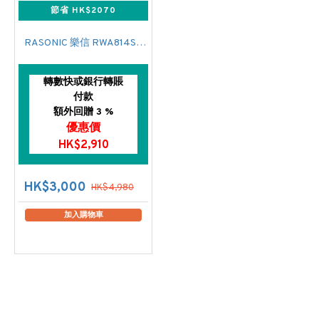
節省 HK$2070
RASONIC 樂信 RWA814SF 前置式變頻洗衣機 (8公斤,1400 轉/分鐘)
轉數快或銀行轉賬
付款
額外回贈 3 %
優惠價
HK$2,910
HK$3,000
HK$4,980
加入購物車