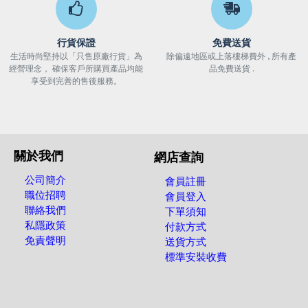
行貨保證
免費送貨
生活時尚堅持以「只售原廠行貨」為
除偏遠地區或上落樓梯費外 , 所有產
經營理念， 確保客戶所購買產品均能
品免費送貨 .
享受到完善的售後服務。
關於我們
網店查詢
公司簡介
會員註冊
職位招聘
會員登入
聯絡我們
下單須知
私隱政策
付款方式
免責聲明
送貨方式
標準安裝收費