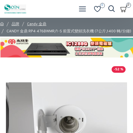
0
0
品牌
Candy 金鼎
CANDY 金鼎 RP4 476BWMR/1-S 前置式變頻洗衣機 (7公斤,1400 轉/分鐘)
-52 %