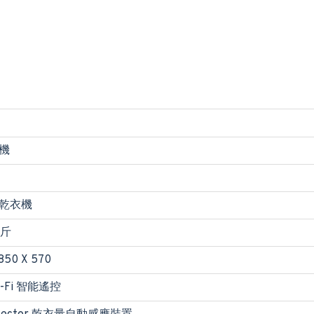
機
乾衣機
公斤
850 X 570
i-Fi 智能遙控