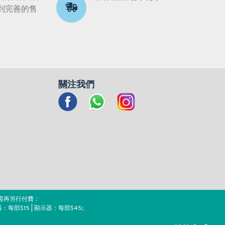
到完善的售
關注我們
需再另行付費：
器：每部$15 | 顯示器：每部$45;