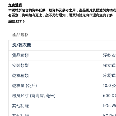
免責聲明
本網站所包含的資料祗供一般資料及參考之用，產品圖片及描述與實物或
有區別，資料如有更改，恕不另行通知，購買前請先向代理商查詢了解
編號:12316
產品規格
洗/乾衣機
貨品種類
淨乾衣
安裝類型
獨立式
乾衣種類
冷凝式
乾衣量 (公斤)
10.0 
機身尺寸 (寬高深, 毫米)
600 X 
其他功能
hOn W