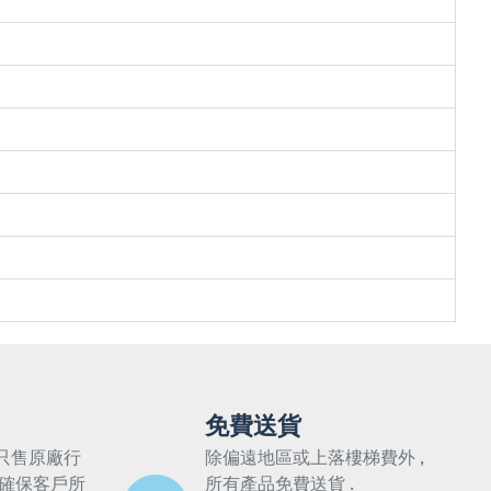
免費送貨
只售原廠行
除偏遠地區或上落樓梯費外 ,
 確保客戶所
所有產品免費送貨 .