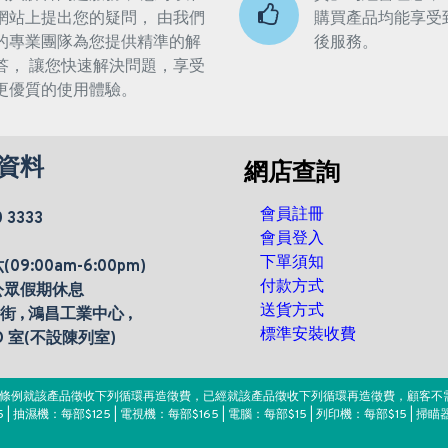
網站上提出您的疑問， 由我們
購買產品均能享受
的專業團隊為您提供精準的解
後服務。
答， 讓您快速解決問題，享受
更優質的使用體驗。
資料
網店查詢
會員註冊
0 3333
會員登入
下單須知
9:00am-6:00pm)
付款方式
公眾假期休息
送貨方式
楊街 , 鴻昌工業中心 ,
標準安裝收費
 D 室(不設陳列室)
。該條例就該產品徵收下列循環再造徵費，已經就該產品徵收下列循環再造徵費，顧客不
 | 抽濕機：每部$125 | 電視機：每部$165 | 電腦：每部$15 | 列印機：每部$15 | 掃瞄