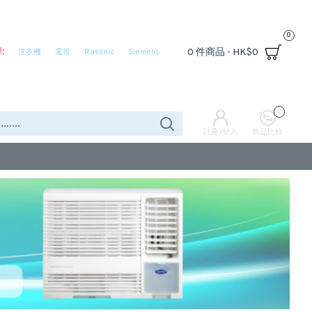
0
:
0 件商品 - HK$0
洗衣機
電視
Rasonic
Siemens
0
註冊/登入
商品比較