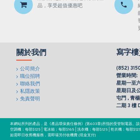
品，享受超值優惠吧
寫字樓
關於我們
(852) 315
公司簡介
營業時間:
職位招聘
星期一至六(0
聯絡我們
星期日及
私隱政策
屯門 , 青
免責聲明
二期 3 樓
本網站所列的產品，是《產品環保責任條例》(第603章)所指的受管制電器
空調機：每部$125 | 電冰箱：每部$165 | 洗衣機：每部$125 | 乾衣機：每部$125
如需即日收舊機服務，需即場另付收機費 (現金支付)