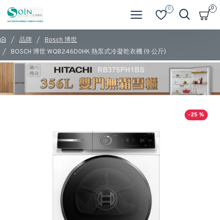
0
0
品牌
Bosch 博世
BOSCH 博世 WQB246D0HK 熱泵式冷凝乾衣機 (9 公斤)
-25 %