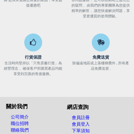
購 趕快來選購您喜愛的產品，享受超
答問題服務， 您可以在網站上提出您
值優惠吧
的疑問， 由我們的專業團隊為您提供
精準的解答， 讓您快速解決問題，享
受更優質的使用體驗。
行貨保證
免費送貨
生活時尚堅持以「只售原廠行貨」為
除偏遠地區或上落樓梯費外 , 所有產
經營理念， 確保客戶所購買產品均能
品免費送貨 .
享受到完善的售後服務。
關於我們
網店查詢
公司簡介
會員註冊
職位招聘
會員登入
聯絡我們
下單須知