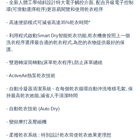
- 全新人體工學傾斜設計特大電子觸控介面, 配合升級電子控制
環(可滑動選擇程序)更容易閱覽和使用乾衣程序
- 高速便節模式可減省高達35%乾衣時間*
- 利用程式啟動Smart Dry智能乾衣功能,乾衣機會按照上一個
洗衣程序選擇最合適的乾衣程式,為您的衣物提供最好的保
護。
- 雙迥轉滾筒轉動(床單乾衣程序),防止床單纏繞
- ActiveAir熱泵乾衣技術
- 自動冷凝器清潔系統 - 在每個乾衣循環自動沖洗堆積毛絮, 保
持最高乾衣效能,減省人手清潔時間
- 自動乾衣技術 (Auto Dry)
- 變頻摩打及壓縮機
- 柔撥乾衣系統 : 特別設計乾衣筒使乾衣效果更理想