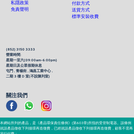
私隱政策
付款方式
免責聲明
送貨方式
標準安裝收費
(852) 3150 3333
營業時間:
星期一至六(09:00am-6:00pm)
星期日及公眾假期休息
屯門 , 青楊街 , 鴻昌工業中心 ,
二期 3 樓 D 室(不設陳列室)
關注我們
本網站所列的產品，是《產品環保責任條例》(第603章)所指的受管制電器。該條例
就該產品徵收下列循環再造徵費，已經就該產品徵收下列循環再造徵費，顧客不需再