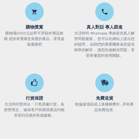
購物獎賞
真人對話 專人跟進
購物滿2000元起即可享額外禮品換
生活時尚 Whatsapp 專線提供真人解
購 趕快來選購您喜愛的產品，享受超
答問題服務， 您可以在網站上提出您
值優惠吧
的疑問， 由我們的專業團隊為您提供
精準的解答， 讓您快速解決問題，享
受更優質的使用體驗。
行貨保證
免費送貨
生活時尚堅持以「只售原廠行貨」為
除偏遠地區或上落樓梯費外 , 所有產
經營理念， 確保客戶所購買產品均能
品免費送貨 .
享受到完善的售後服務。