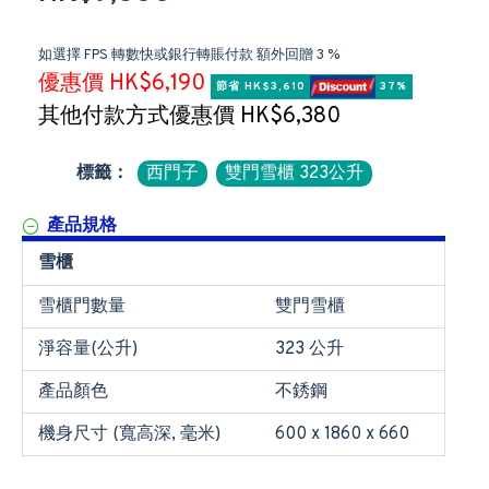
如選擇 FPS 轉數快或銀行轉賬付款 額外回贈 3 %
優惠價 HK$6,190
節省 HK$3,610 
 37%
其他付款方式優惠價 HK$6,380
標籤：
西門子
雙門雪櫃 323公升
產品規格
雪櫃
雪櫃門數量
雙門雪櫃
淨容量(公升)
323 公升
產品顏色
不銹鋼
機身尺寸 (寬高深, 毫米)
600 x 1860 x 660