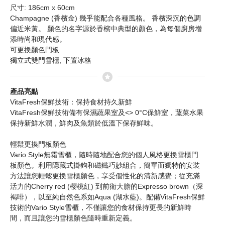
尺寸: 186cm x 60cm
Champagne (香檳金) 幾乎能配合各種風格。 香檳深沉的色調
偏近米黃。 顏色的名字源於香檳中典型的顏色，為每個廚房增
添時尚和現代感。
可更換顏色門板
獨立式雙門雪櫃, 下置冰格
產品亮點
VitaFresh保鮮技術：保持食材持久新鮮
VitaFresh保鮮技術備有保濕蔬果室及<> 0°C保鮮室，蔬菜水果
保持新鮮水潤，鮮肉及魚類於低溫下保存鮮味。
輕鬆更換門板顏色
Vario Style無霜雪櫃，隨時隨地配合您的個人風格更換雪櫃門
板顏色。利用隱藏式掛鉤和磁鐵巧妙組合，簡單而獨特的安裝
方法讓您輕鬆更換雪櫃顏色，享受個性化的清新感覺；從充滿
活力的Cherry red (櫻桃紅) 到前衛大膽的Expresso brown（深
褐啡），以至純自然色系如Aqua (湖水藍)。配備VitaFresh保鮮
技術的Vario Style雪櫃，不僅讓您的食材保持更長的新鮮時
間，而且讓您的雪櫃顏色隨時重新定義。