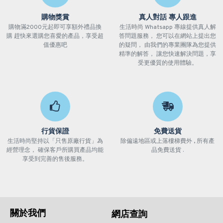
購物獎賞
真人對話 專人跟進
購物滿2000元起即可享額外禮品換
生活時尚 Whatsapp 專線提供真人解
購 趕快來選購您喜愛的產品，享受超
答問題服務， 您可以在網站上提出您
值優惠吧
的疑問， 由我們的專業團隊為您提供
精準的解答， 讓您快速解決問題，享
受更優質的使用體驗。
行貨保證
免費送貨
生活時尚堅持以「只售原廠行貨」為
除偏遠地區或上落樓梯費外 , 所有產
經營理念， 確保客戶所購買產品均能
品免費送貨 .
享受到完善的售後服務。
關於我們
網店查詢