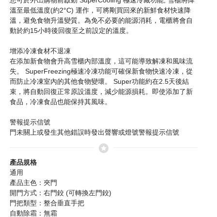
您可於外出購物前啟動 SuperCooling 極速冷藏功能, 雪櫃將降
溫至最低溫度(約2°C) 運作，可將剛買回來的新鮮食材快速降
溫，避免食物升溫變質。為免不必要的能源消耗，電櫃將會自
動於約15小時後回復至之前設定的溫度。
增添冷凍食材不退凍
在添加新食物會升高雪櫃內部溫度，這可能導致解凍和風味流
失。 SuperFreezing極速冷凍功能可確保新食物快速冷凍，從
而防止冷凍室內的其他食物變壞。 Super功能約在2.5天後結
束，將自動回復正常原設溫度，減少能源損耗。即使添加了新
食品，冷凍食品也能保持其風味。
警報提示信號
門未關上或發生其他錯誤時發出聲響或燈號警報提示信號
產品規格
通用
產品主色：夾門
開門方式：右門鉸 (可轉換左門鉸)
門把類型：整合垂直手把
自動除霜：無霜