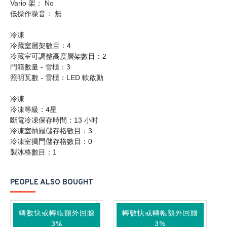
Vario 架： No
低操作噪音： 無
冷凍
冷藏室層架數目：4
冷藏室可調整高度層架數目：2
門箱數量 - 雪櫃：3
照明瓦數 - 雪櫃：LED 軟啟動
冷凍
冷凍等級：4星
斷電冷凍保存時間：13 小时
冷凍室抽屜儲存格數目：3
冷凍室揭門儲存格數目：0
製冰格數目：1
PEOPLE ALSO BOUGHT
轉數快或轉帳額外回贈
轉數快或轉帳額外回贈
3%
3%