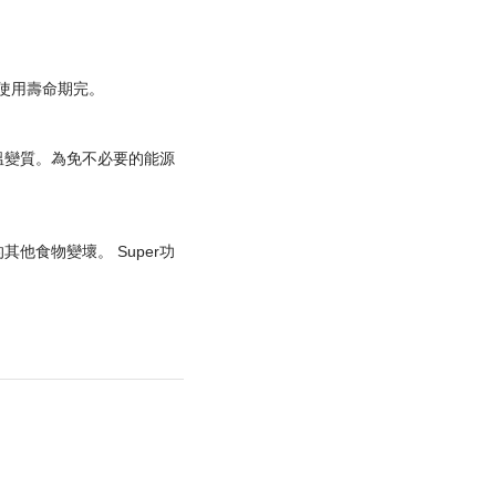
）使用壽命期完。
物升溫變質。為免不必要的能源
他食物變壞。 Super功