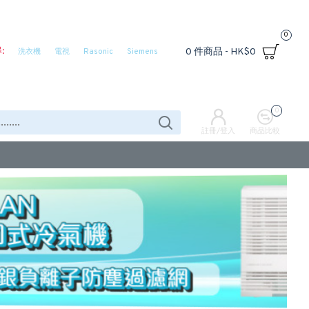
0
:
0 件商品 - HK$0
洗衣機
電視
Rasonic
Siemens
0
註冊/登入
商品比較