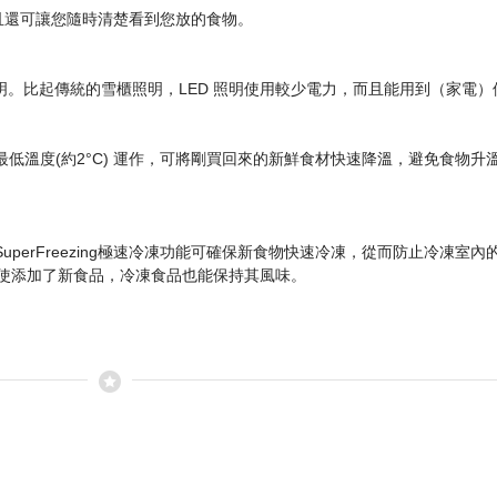
且還可讓您隨時清楚看到您放的食物。
明。比起傳統的雪櫃照明，LED 照明使用較少電力，而且能用到（家電
將降溫至最低溫度(約2°C) 運作，可將剛買回來的新鮮食材快速降溫，避免食
erFreezing極速冷凍功能可確保新食物快速冷凍，從而防止冷凍室內的其
即使添加了新食品，冷凍食品也能保持其風味。