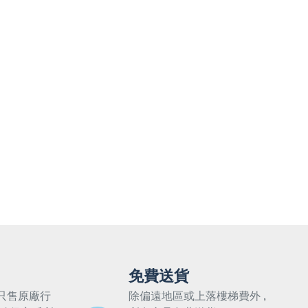
免費送貨
只售原廠行
除偏遠地區或上落樓梯費外 ,