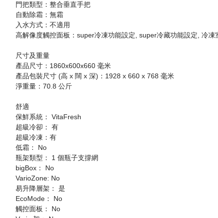
門把類型：整合垂直手把
自動除霜：無霜
入水方式：不適用
高解像度觸控面板：super冷凍功能設定, super冷藏功能設定, 
尺寸及重量
產品尺寸：1860x600x660 毫米
產品包裝尺寸 (高 x 闊 x 深)：1928 x 660 x 768 毫米
淨重量：70.8 公斤
舒適
保鮮系統： VitaFresh
超級冷卻： 有
超級冷凍：有
低霜： No
瓶架類型： 1 個瓶子支撐網
bigBox： No
VarioZone: No
易升降層架： 是
EcoMode： No
觸控面板： No