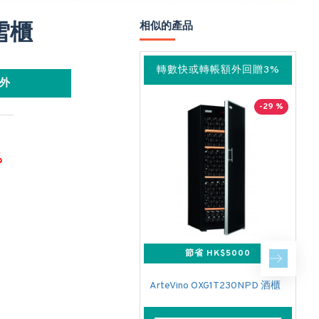
門雪櫃
相似的產品
轉數快或轉帳額外回贈3%
外
-29 %
%
節省 HK$5000
ArteVino OXG1T230NPD 酒櫃