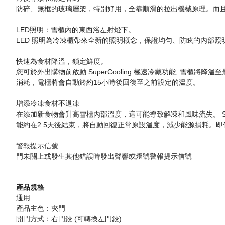
防碎、無框的玻璃層架，特別好用，全靠順滑的拉出機械原理。而
LED照明：雪櫃內的東西浴左射燈下。
LED 照明為冷凍櫃帶來全新的照明概念，保證均勻、防眩的內部照
快速為食材降溫，鎖定鮮度。
您可於外出購物前啟動 SuperCooling 極速冷藏功能, 雪櫃
消耗，電櫃將會自動於約15小時後回復至之前設定的溫度。
增添冷凍食材不退凍
在添加新食物會升高雪櫃內部溫度，這可能導致解凍和風味流失。 Sup
能約在2.5天後結束，將自動回復正常原設溫度，減少能源損耗。
警報提示信號
門未關上或發生其他錯誤時發出聲響或燈號警報提示信號
產品規格
通用
產品主色：夾門
開門方式：右門鉸 (可轉換左門鉸)