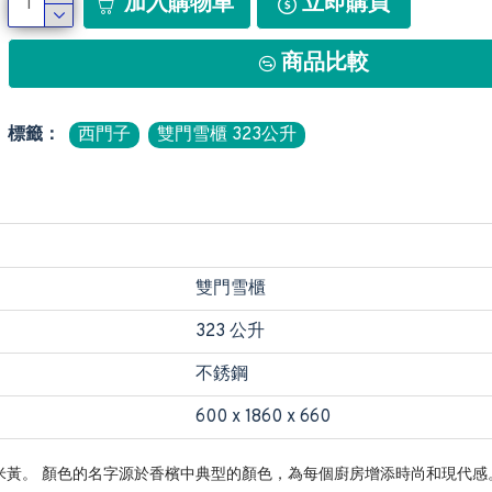
加入購物車
立即購買
商品比較
標籤：
西門子
雙門雪櫃 323公升
雙門雪櫃
323 公升
不銹鋼
600 x 1860 x 660
調偏近米黃。 顏色的名字源於香檳中典型的顏色，為每個廚房增添時尚和現代感