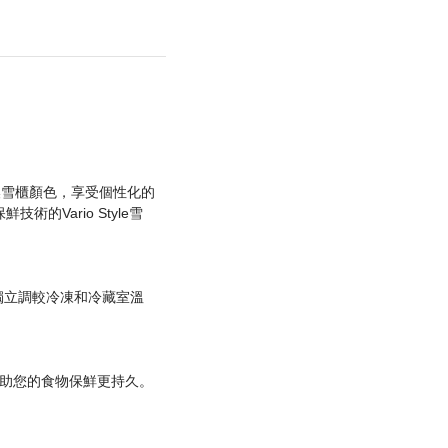
更換雪櫃顏色，享受個性化的
技術的Vario Style雪
獨立調較冷凍和冷藏室溫
 幫助您的食物保鮮更持久。