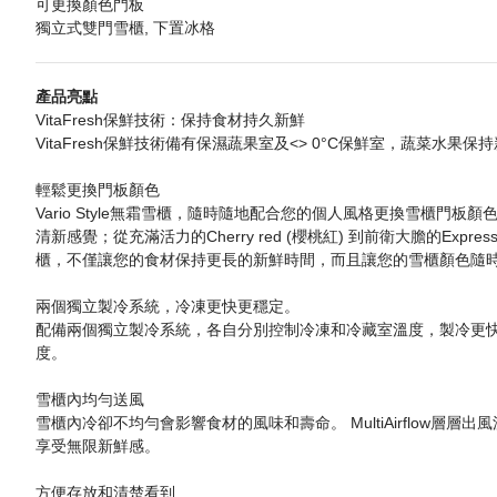
可更換顏色門板
獨立式雙門雪櫃, 下置冰格
產品亮點
VitaFresh保鮮技術：保持食材持久新鮮
VitaFresh保鮮技術備有保濕蔬果室及<> 0°C保鮮室，蔬菜水
輕鬆更換門板顏色
Vario Style無霜雪櫃，隨時隨地配合您的個人風格更換雪櫃
清新感覺；從充滿活力的Cherry red (櫻桃紅) 到前衛大膽的Express
櫃，不僅讓您的食材保持更長的新鮮時間，而且讓您的雪櫃顏色隨
兩個獨立製冷系統，冷凍更快更穩定。
配備兩個獨立製冷系統，各自分別控制冷凍和冷藏室溫度，製冷更
度。
雪櫃內均勻送風
雪櫃內冷卻不均勻會影響食材的風味和壽命。 MultiAirflow
享受無限新鮮感。
方便存放和清楚看到