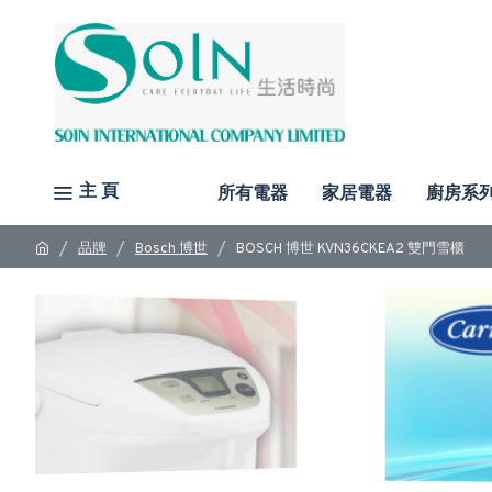
主 頁
所有電器
家居電器
廚房系
品牌
Bosch 博世
BOSCH 博世 KVN36CKEA2 雙門雪櫃