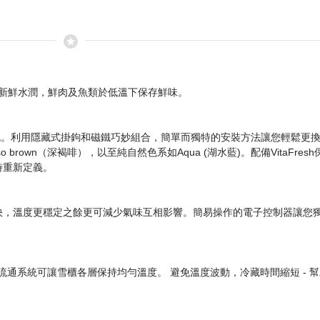
果保持新鮮水潤，鮮肉及魚類於低溫下保存鮮味。
門板顏色。利用隱藏式掛鉤和磁鐵巧妙組合，簡單而獨特的安裝方法讓您輕鬆
o brown（深褐啡），以至純自然色系如Aqua (湖水藍)。配備VitaFresh保鮮
時重新定義。
快，溫度更穩定之餘更可減少氣味互相影響。簡易操作的電子控制器讓您
層層出風流通系統可讓雪櫃各層保持均勻溫度。 避免溫度波動，冷藏時間縮短 -