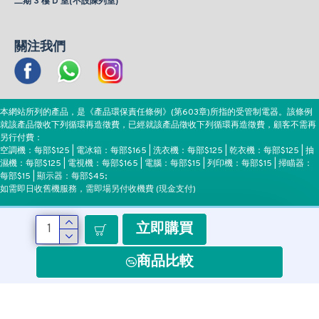
二期 3 樓 D 室(不設陳列室)
關注我們
本網站所列的產品，是《產品環保責任條例》(第603章)所指的受管制電器。該條例
就該產品徵收下列循環再造徵費，已經就該產品徵收下列循環再造徵費，顧客不需再
另行付費：
空調機：每部$125 | 電冰箱：每部$165 | 洗衣機：每部$125 | 乾衣機：每部$125 | 抽
濕機：每部$125 | 電視機：每部$165 | 電腦：每部$15 | 列印機：每部$15 | 掃瞄器：
每部$15 | 顯示器：每部$45;
如需即日收舊機服務，需即場另付收機費 (現金支付)
立即購買
付款方式
商品比較
Copyright ©EEH, All Rights Reserved