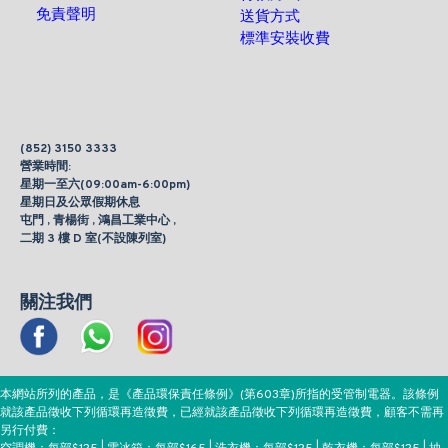
免責聲明
送貨方式
標準安裝收費
(852) 3150 3333
營業時間:
星期一至六(09:00am-6:00pm)
星期日及公眾假期休息
屯門 , 青楊街 , 鴻昌工業中心 ,
二期 3 樓 D 室(不設陳列室)
關注我們
本網站所列的產品，是《產品環保責任條例》(第603章)所指的受管制電器。該條例
就該產品徵收下列循環再造徵費，已經就該產品徵收下列循環再造徵費，顧客不需再
另行付費：