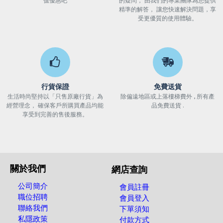
值優惠吧
的疑問， 由我們的專業團隊為您提供
精準的解答， 讓您快速解決問題，享
受更優質的使用體驗。
行貨保證
免費送貨
生活時尚堅持以「只售原廠行貨」為
除偏遠地區或上落樓梯費外 , 所有產
經營理念， 確保客戶所購買產品均能
品免費送貨 .
享受到完善的售後服務。
關於我們
網店查詢
公司簡介
會員註冊
職位招聘
會員登入
聯絡我們
下單須知
私隱政策
付款方式