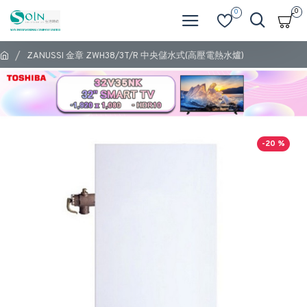
0
0
ZANUSSI 金章 ZWH38/3T/R 中央儲水式(高壓電熱水爐)
-20 %