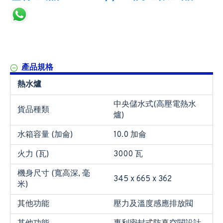
產品規格
熱水爐
中央儲水式(高壓電熱水
貨品種類
爐)
水箱容量 (加侖)
10.0 加侖
火力 (瓦)
3000 瓦
機身尺寸 (寬高深, 毫
345 x 665 x 362
米)
其他功能
壓力及溫度感應排放閥