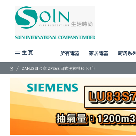
主 頁
所有電器
家居電器
廚房系
ZANUSSI 金章 ZPS6E 日式洗衣機 (6 公斤)