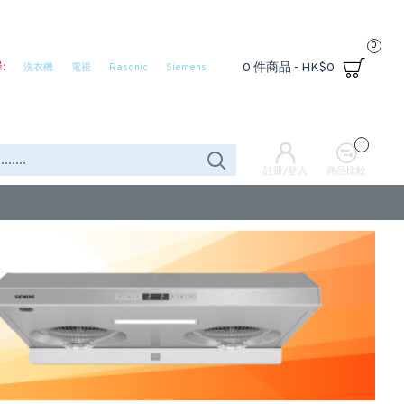
0
:
0 件商品 - HK$0
洗衣機
電視
Rasonic
Siemens
0
註冊/登入
商品比較