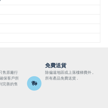
5
免費送貨
只售原廠行
除偏遠地區或上落樓梯費外 ,
 確保客戶所
所有產品免費送貨 .
到完善的售