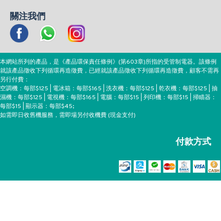
關注我們
本網站所列的產品，是《產品環保責任條例》(第603章)所指的受管制電器。該條例
就該產品徵收下列循環再造徵費，已經就該產品徵收下列循環再造徵費，顧客不需再
另行付費：
空調機：每部$125 | 電冰箱：每部$165 | 洗衣機：每部$125 | 乾衣機：每部$125 | 抽
濕機：每部$125 | 電視機：每部$165 | 電腦：每部$15 | 列印機：每部$15 | 掃瞄器：
每部$15 | 顯示器：每部$45;
如需即日收舊機服務，需即場另付收機費 (現金支付)
付款方式
Copyright ©EEH, All Rights Reserved