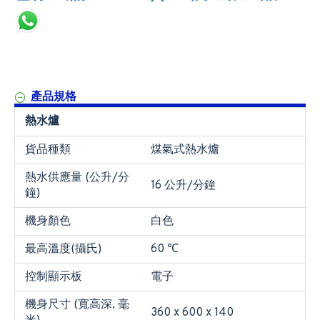
產品規格
熱水爐
貨品種類
煤氣式熱水爐
熱水供應量 (公升/分
16 公升/分鐘
鐘)
機身顏色
白色
最高溫度(攝氏)
60 ℃
控制顯示板
電子
機身尺寸 (寬高深, 毫
360 x 600 x 140