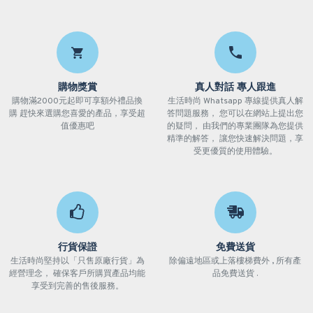
購物獎賞
真人對話 專人跟進
購物滿2000元起即可享額外禮品換
生活時尚 Whatsapp 專線提供真人解
購 趕快來選購您喜愛的產品，享受超
答問題服務， 您可以在網站上提出您
值優惠吧
的疑問， 由我們的專業團隊為您提供
精準的解答， 讓您快速解決問題，享
受更優質的使用體驗。
行貨保證
免費送貨
生活時尚堅持以「只售原廠行貨」為
除偏遠地區或上落樓梯費外 , 所有產
經營理念， 確保客戶所購買產品均能
品免費送貨 .
享受到完善的售後服務。