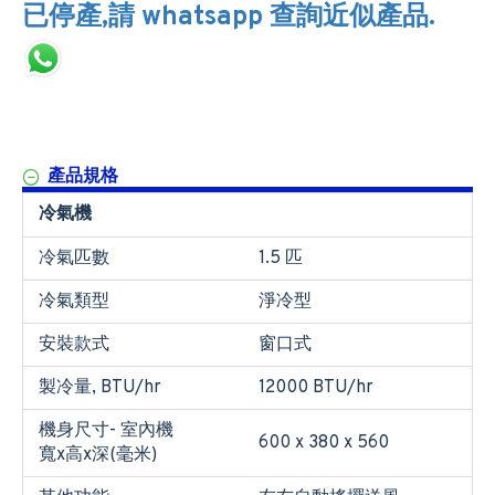
已停產,請 whatsapp 查詢近似產品.
產品規格
冷氣機
冷氣匹數
1.5 匹
冷氣類型
淨冷型
安裝款式
窗口式
製冷量, BTU/hr
12000 BTU/hr
機身尺寸- 室內機
600 x 380 x 560
寬x高x深(毫米)