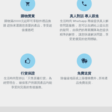
購物獎賞
真人對話 專人跟進
購物滿2000元起即可享額外禮品換
生活時尚 Whatsapp 專線提供真人解
購 趕快來選購您喜愛的產品，享受超
答問題服務， 您可以在網站上提出您
值優惠吧
的疑問， 由我們的專業團隊為您提供
精準的解答， 讓您快速解決問題，享
受更優質的使用體驗。
行貨保證
免費送貨
生活時尚堅持以「只售原廠行貨」為
除偏遠地區或上落樓梯費外 , 所有產
經營理念， 確保客戶所購買產品均能
品免費送貨 .
享受到完善的售後服務。