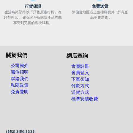
行貨保證
免費送貨
生活時尚堅持以「只售原廠行貨」為
除偏遠地區或上落樓梯費外 , 所有產
經營理念， 確保客戶所購買產品均能
品免費送貨 .
享受到完善的售後服務。
關於我們
網店查詢
公司簡介
會員註冊
職位招聘
會員登入
聯絡我們
下單須知
私隱政策
付款方式
免責聲明
送貨方式
標準安裝收費
(852) 3150 3333