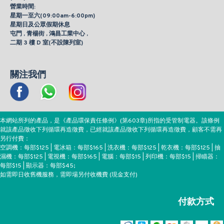
營業時間:
星期一至六(09:00am-6:00pm)
星期日及公眾假期休息
屯門 , 青楊街 , 鴻昌工業中心 ,
二期 3 樓 D 室(不設陳列室)
關注我們
本網站所列的產品，是《產品環保責任條例》(第603章)所指的受管制電器。該條例
就該產品徵收下列循環再造徵費，已經就該產品徵收下列循環再造徵費，顧客不需再
另行付費：
空調機：每部$125 | 電冰箱：每部$165 | 洗衣機：每部$125 | 乾衣機：每部$125 | 抽
濕機：每部$125 | 電視機：每部$165 | 電腦：每部$15 | 列印機：每部$15 | 掃瞄器：
每部$15 | 顯示器：每部$45;
如需即日收舊機服務，需即場另付收機費 (現金支付)
付款方式