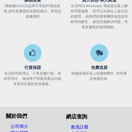
購物獎賞
真人對話 專人跟進
購物滿2000元起即可享額外禮品換
生活時尚 Whatsapp 專線提供真人解
購 趕快來選購您喜愛的產品，享受超
答問題服務， 您可以在網站上提出您
值優惠吧
的疑問， 由我們的專業團隊為您提供
精準的解答， 讓您快速解決問題，享
受更優質的使用體驗。
行貨保證
免費送貨
生活時尚堅持以「只售原廠行貨」為
除偏遠地區或上落樓梯費外 , 所有產
經營理念， 確保客戶所購買產品均能
品免費送貨 .
享受到完善的售後服務。
關於我們
網店查詢
公司簡介
會員註冊