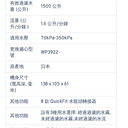
有效過濾水
1500 公升
量 (公升)
流量 (公
1.6 公升/分鐘
升/分鐘 )
適用水壓
70kPa-350kPa
更換濾心型
WP3922
號
原產地
日本
機身尺寸
(寬高深, 毫
138 x 105 x 61
米)
其他功能
8 款 QuickFit 水龍頭轉接器
設有3種用水選擇: 經過過濾的水霧,
其他功能
未經過濾的水霧,未經過濾的水流