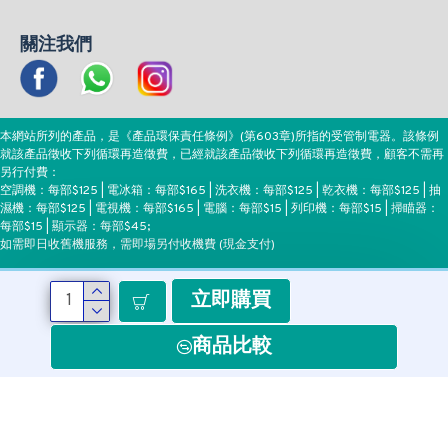
關注我們
本網站所列的產品，是《產品環保責任條例》(第603章)所指的受管制電器。該條例
就該產品徵收下列循環再造徵費，已經就該產品徵收下列循環再造徵費，顧客不需再
另行付費：
空調機：每部$125 | 電冰箱：每部$165 | 洗衣機：每部$125 | 乾衣機：每部$125 | 抽
濕機：每部$125 | 電視機：每部$165 | 電腦：每部$15 | 列印機：每部$15 | 掃瞄器：
每部$15 | 顯示器：每部$45;
如需即日收舊機服務，需即場另付收機費 (現金支付)
立即購買
付款方式
商品比較
Copyright ©EEH, All Rights Reserved