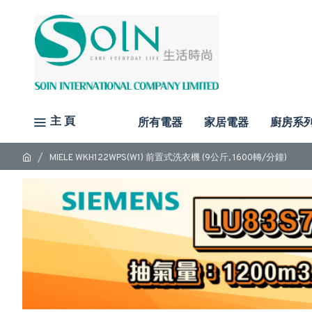
主 頁
所有電器
家居電器
廚房系
MIELE WKH122WPS(W1) 前置式洗衣機 (9公斤, 1600轉/分鐘)