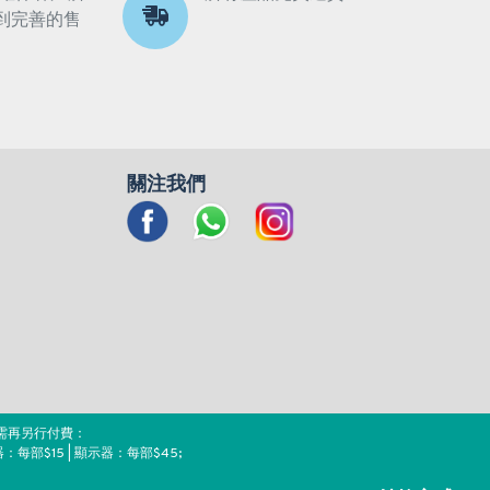
到完善的售
關注我們
需再另行付費：
器：每部$15 | 顯示器：每部$45;