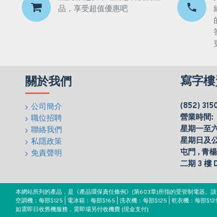
品，享受超值優惠吧
寫字樓
關於我們
(852) 315
公司簡介
營業時間:
職位招聘
星期一至六(0
聯絡我們
星期日及
私隱政策
屯門 , 青
免責聲明
二期 3 樓
本網站所列的產品，是《產品環保責任條例》(第603章)所指的受管制電器
空調機：每部$125 | 電冰箱：每部$165 | 洗衣機：每部$125 | 乾衣機：每部$125
如需即日收舊機服務，需即場另付收機費 (現金支付)