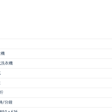
衣機
式洗衣機
式
位
公斤
 轉/分鐘