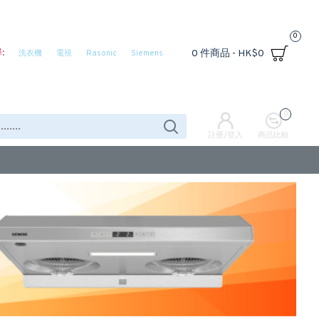
0
:
0 件商品 - HK$0
洗衣機
電視
Rasonic
Siemens
0
註冊/登入
商品比較