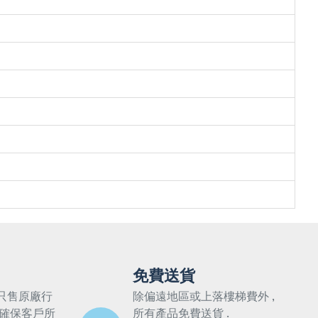
免費送貨
只售原廠行
除偏遠地區或上落樓梯費外 ,
 確保客戶所
所有產品免費送貨 .