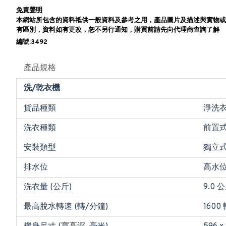
免責聲明
本網站所包含的資料祗供一般資料及參考之用，產品圖片及描述與實物或
有區別，資料如有更改，恕不另行通知，購買前請先向代理商查詢了解
編號:3492
產品規格
洗/乾衣機
貨品種類
淨洗
洗衣種類
前置
安裝類型
獨立
排水位
高水
洗衣量 (公斤)
9.0 
最高脫水轉速 (轉/分鐘)
1600