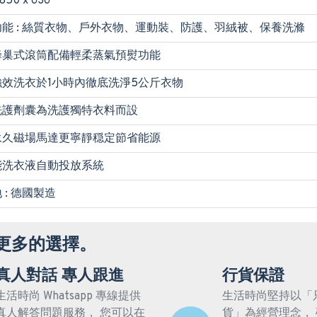
 850 x 636
能 : 絲質衣物、戶外衣物、運動裝、防護、羽絨被、保養洗滌
蜂巢式滾筒配備輕柔蒸氣預熨功能
強效洗衣於1小時內徹底洗淨5公斤衣物
洗護劑囊為洗護獨特衣料而設
永久磁場馬達更寧靜穏定節省能源
能洗衣液自動投放系統
 : 德國製造
更多的選擇。
真人對話 專人跟進
行貨保證
生活時尚 Whatsapp 專線提供
生活時尚堅持以「
真人解答問題服務， 您可以在
貨」為經營理念，