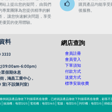
網站上提出您的疑問， 由我們
購買產品均能享受
的專業團隊為您提供精準的解
後服務。
答， 讓您快速解決問題，享受
更優質的使用體驗。
資料
網店查詢
會員註冊
0 3333
會員登入
下單須知
9:00am-6:00pm)
付款方式
公眾假期休息
送貨方式
楊街 , 鴻昌工業中心 ,
標準安裝收費
 D 室(不設陳列室)
。該條例就該產品徵收下列循環再造徵費，已經就該產品徵收下列循環再造徵費，顧客不
 | 抽濕機：每部$125 | 電視機：每部$165 | 電腦：每部$15 | 列印機：每部$15 | 掃瞄