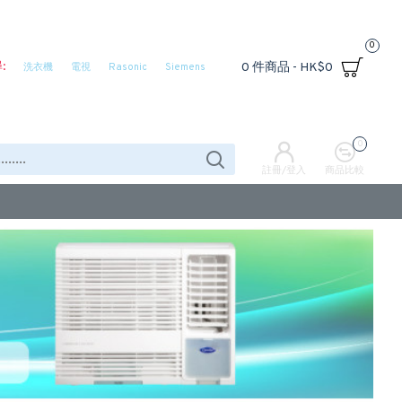
0
:
0 件商品 - HK$0
洗衣機
電視
Rasonic
Siemens
0
註冊/登入
商品比較