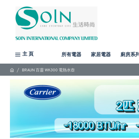
主 頁
所有電器
家居電器
廚房系
BRAUN 百靈 WK300 電熱水壺