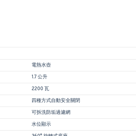
電熱水壺
1.7 公升
2200 瓦
四種方式自動安全關閉
可拆洗防垢過濾網
水位顯示