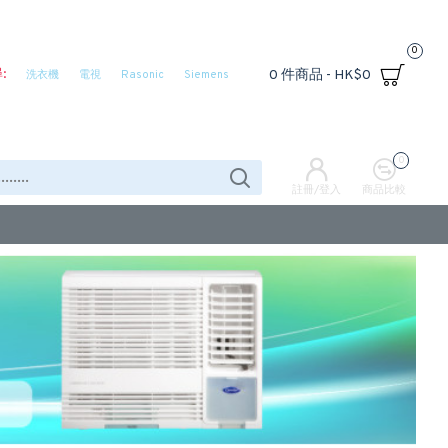
0
:
0 件商品 - HK$0
洗衣機
電視
Rasonic
Siemens
0
註冊/登入
商品比較