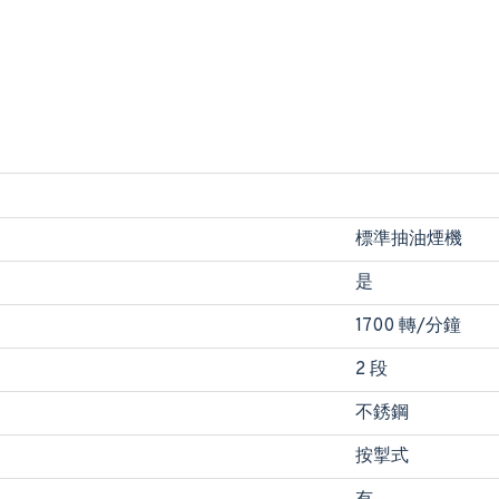
標準抽油煙機
是
1700 轉/分鐘
2 段
不銹鋼
按掣式