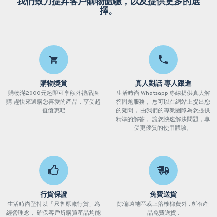
我們致力提昇客戶購物體驗，以及提供更多的選
擇。
購物獎賞
真人對話 專人跟進
購物滿2000元起即可享額外禮品換
生活時尚 Whatsapp 專線提供真人解
購 趕快來選購您喜愛的產品，享受超
答問題服務， 您可以在網站上提出您
值優惠吧
的疑問， 由我們的專業團隊為您提供
精準的解答， 讓您快速解決問題，享
受更優質的使用體驗。
行貨保證
免費送貨
生活時尚堅持以「只售原廠行貨」為
除偏遠地區或上落樓梯費外 , 所有產
經營理念， 確保客戶所購買產品均能
品免費送貨 .