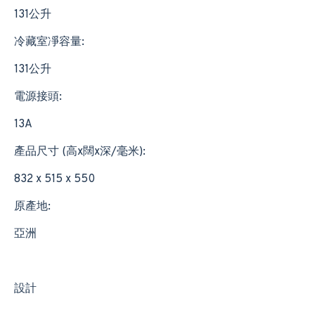
131公升
冷藏室凈容量:
131公升
電源接頭:
13A
產品尺寸 (高x闊x深/毫米):
832 x 515 x 550
原產地:
亞洲
設計