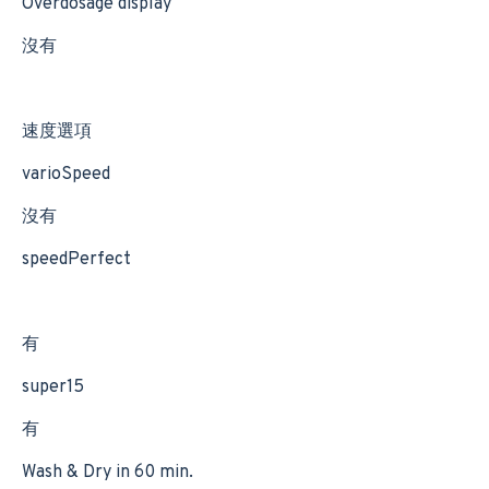
Overdosage display
沒有
速度選項
varioSpeed
沒有
speedPerfect
有
super15
有
Wash & Dry in 60 min.