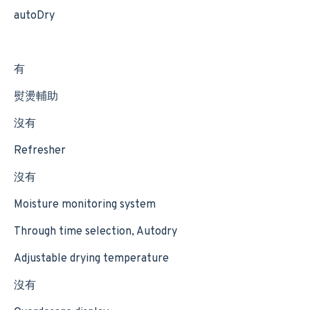
autoDry
有
熨燙輔助
沒有
Refresher
沒有
Moisture monitoring system
Through time selection, Autodry
Adjustable drying temperature
沒有