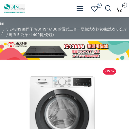
0
0
SIEMENS 西門子 WD14S461BU 前置式二合一變頻洗衣乾衣機(洗衣:8 公斤
/ 乾衣:5 公斤 - 1400轉/分鐘)
-15 %