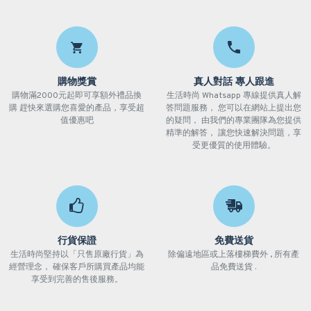
購物獎賞
真人對話 專人跟進
購物滿2000元起即可享額外禮品換
生活時尚 Whatsapp 專線提供真人解
購 趕快來選購您喜愛的產品，享受超
答問題服務， 您可以在網站上提出您
值優惠吧
的疑問， 由我們的專業團隊為您提供
精準的解答， 讓您快速解決問題，享
受更優質的使用體驗。
行貨保證
免費送貨
生活時尚堅持以「只售原廠行貨」為
除偏遠地區或上落樓梯費外 , 所有產
經營理念， 確保客戶所購買產品均能
品免費送貨 .
享受到完善的售後服務。