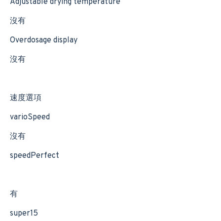
Adjustable drying temperature
沒有
Overdosage display
沒有
速度選項
varioSpeed
沒有
speedPerfect
有
super15