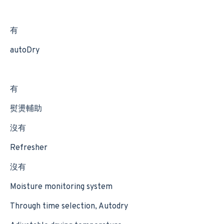
有
autoDry
有
熨燙輔助
沒有
Refresher
沒有
Moisture monitoring system
Through time selection, Autodry