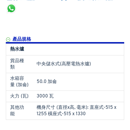
產品規格
熱水爐
貨品種
中央儲水式(高壓電熱水爐)
類
水箱容
50.0 加侖
量 (加侖)
火力 (瓦)
3000 瓦
其他功
機身尺寸 (直徑x高, 毫米): 直座式-515 x
能
1255 橫座式-515 x 1330