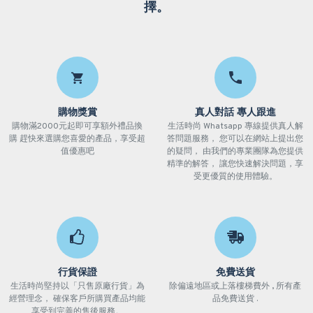
擇。
購物獎賞
真人對話 專人跟進
購物滿2000元起即可享額外禮品換
生活時尚 Whatsapp 專線提供真人解
購 趕快來選購您喜愛的產品，享受超
答問題服務， 您可以在網站上提出您
值優惠吧
的疑問， 由我們的專業團隊為您提供
精準的解答， 讓您快速解決問題，享
受更優質的使用體驗。
行貨保證
免費送貨
生活時尚堅持以「只售原廠行貨」為
除偏遠地區或上落樓梯費外 , 所有產
經營理念， 確保客戶所購買產品均能
品免費送貨 .
享受到完善的售後服務。