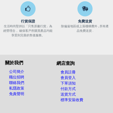
行貨保證
免費送貨
生活時尚堅持以「只售原廠行貨」為
除偏遠地區或上落樓梯費外 , 所有產
經營理念， 確保客戶所購買產品均能
品免費送貨 .
享受到完善的售後服務。
關於我們
網店查詢
公司簡介
會員註冊
職位招聘
會員登入
聯絡我們
下單須知
私隱政策
付款方式
免責聲明
送貨方式
標準安裝收費