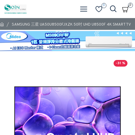
0
0
SAMSUNG 三星 UA50U8500FJXZK 50吋 UHD U8500F 4K SMART TV
-31 %