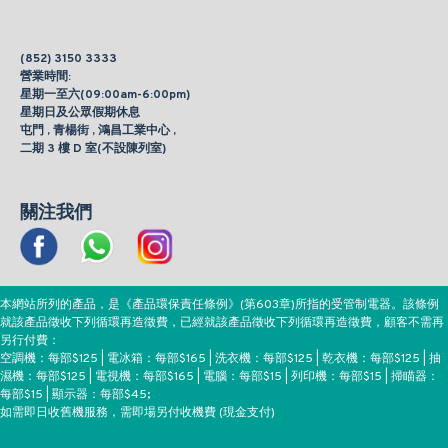
(852) 3150 3333
營業時間:
星期一至六(09:00am-6:00pm)
星期日及公眾假期休息
屯門 , 青楊街 , 鴻昌工業中心 ,
二期 3 樓 D 室(不設陳列室)
關注我們
本網站所列的產品，是《產品環保責任條例》(第603章)所指的受管制電器。該條例
就該產品徵收下列循環再造徵費，已經就該產品徵收下列循環再造徵費，顧客不需再
另行付費：
空調機：每部$125 | 電冰箱：每部$165 | 洗衣機：每部$125 | 乾衣機：每部$125 | 抽
濕機：每部$125 | 電視機：每部$165 | 電腦：每部$15 | 列印機：每部$15 | 掃瞄器：
每部$15 | 顯示器：每部$45;
如需即日收舊機服務，需即場另付收機費 (現金支付)