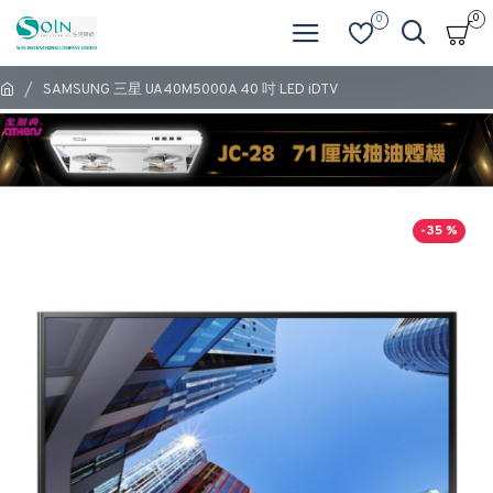
0
0
SAMSUNG 三星 UA40M5000A 40 吋 LED iDTV
-35 %