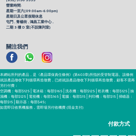
(852) 3150 3333
營業時間:
星期一至六(09:00am-6:00pm)
星期日及公眾假期休息
屯門 , 青楊街 , 鴻昌工業中心 ,
二期 3 樓 D 室(不設陳列室)
關注我們
本網站所列的產品，是《產品環保責任條例》(第603章)所指的受管制電器。該條例
就該產品徵收下列循環再造徵費，已經就該產品徵收下列循環再造徵費，顧客不需再
另行付費：
空調機：每部$125 | 電冰箱：每部$165 | 洗衣機：每部$125 | 乾衣機：每部$125 | 抽
濕機：每部$125 | 電視機：每部$165 | 電腦：每部$15 | 列印機：每部$15 | 掃瞄器：
每部$15 | 顯示器：每部$45;
如需即日收舊機服務，需即場另付收機費 (現金支付)
付款方式