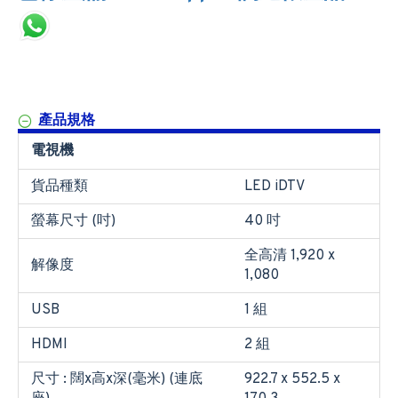
產品規格
電視機
貨品種類
LED iDTV
螢幕尺寸 (吋)
40 吋
全高清 1,920 x
解像度
1,080
USB
1 組
HDMI
2 組
尺寸 : 闊x高x深(毫米) (連底
922.7 x 552.5 x