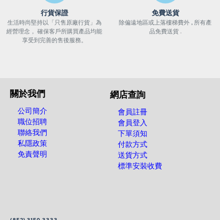
行貨保證
免費送貨
生活時尚堅持以「只售原廠行貨」為
除偏遠地區或上落樓梯費外 , 所有產
經營理念， 確保客戶所購買產品均能
品免費送貨 .
享受到完善的售後服務。
關於我們
網店查詢
公司簡介
會員註冊
職位招聘
會員登入
聯絡我們
下單須知
私隱政策
付款方式
免責聲明
送貨方式
標準安裝收費