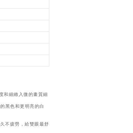
對比度和細緻入微的畫質細
，實現更深的黑色和更明亮的白
豔，看久不疲勞，給雙眼最舒