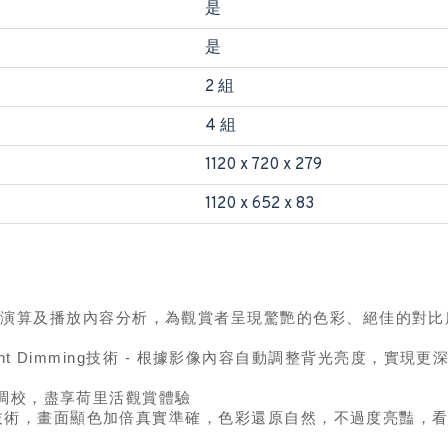
是
是
2 組
4 組
1120 x 720 x 279
1120 x 652 x 83
過AI智慧高效演算及播放內容分析，為觀賞者呈現驚艷的色彩、絕佳的
ve Backlight Dimming技術 - 根據影像內容自動調整背光亮度
演調校，盡享荷里活觀賞體驗
onic獨家6原色技術，畫面顯色加倍真實準確，色彩還原自然，不過度亮