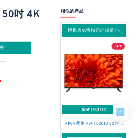
 50吋 4K
相似的產品
轉數快或轉帳額外回贈3%
-11 %
外
%
節省 HK$170
AIWA 愛華 AW-T32C10 32 吋 SMART TV