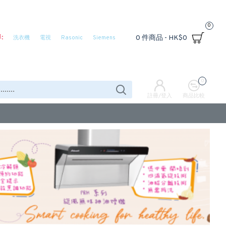
0
:
0 件商品 - HK$0
洗衣機
電視
Rasonic
Siemens
0
註冊/登入
商品比較