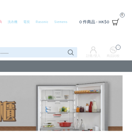
0
:
0 件商品 - HK$0
洗衣機
電視
Rasonic
Siemens
0
註冊/登入
商品比較