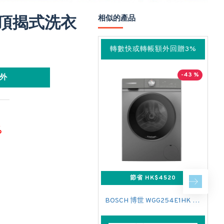
5 頂揭式洗衣
相似的產品
轉數快或轉帳額外回贈3%
-43 %
外
%
節省 HK$4520
BOSCH 博世 WGG254E1HK 前置式洗衣機 (10 公斤,1400 轉/分鐘)