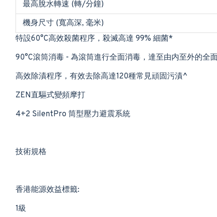
最高脫水轉速 (轉/分鐘)
機身尺寸 (寬高深, 毫米)
特設60°C高效殺菌程序，殺滅高達 99% 細菌*
90°C滾筒消毒 - 為滾筒進行全面消毒，達至由内至外的全
高效除漬程序，有效去除高達120種常見頑固污漬^
ZEN直驅式變頻摩打
4+2 SilentPro 筒型壓力避震系統
技術規格
香港能源效益標籤:
1級