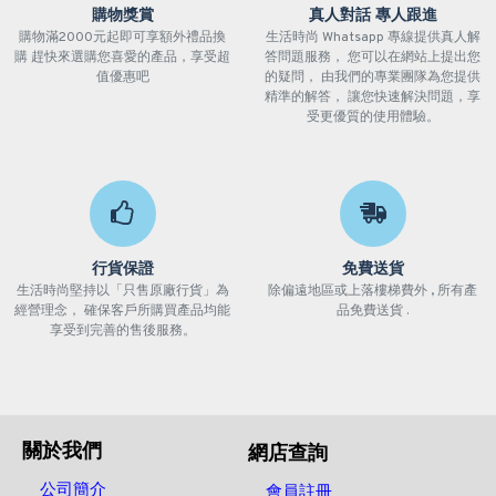
購物獎賞
真人對話 專人跟進
購物滿2000元起即可享額外禮品換
生活時尚 Whatsapp 專線提供真人解
購 趕快來選購您喜愛的產品，享受超
答問題服務， 您可以在網站上提出您
值優惠吧
的疑問， 由我們的專業團隊為您提供
精準的解答， 讓您快速解決問題，享
受更優質的使用體驗。
行貨保證
免費送貨
生活時尚堅持以「只售原廠行貨」為
除偏遠地區或上落樓梯費外 , 所有產
經營理念， 確保客戶所購買產品均能
品免費送貨 .
享受到完善的售後服務。
關於我們
網店查詢
公司簡介
會員註冊