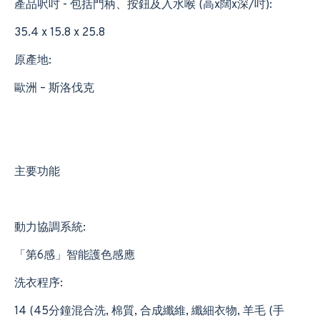
產品呎吋 - 包括門柄、按鈕及入水喉 (高x闊x深/吋):
35.4 x 15.8 x 25.8
原產地:
歐洲 – 斯洛伐克
主要功能
動力協調系統:
「第6感」智能護色感應
洗衣程序:
14 (45分鐘混合洗, 棉質, 合成纖維, 纖細衣物, 羊毛 (手