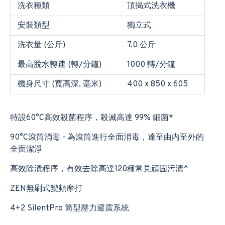
洗衣種類
頂揭式洗衣機
安裝類型
獨立式
洗衣量 (公斤)
7.0 公斤
最高脫水轉速 (轉/分鐘)
1000 轉/分鐘
機身尺寸 (寬高深, 毫米)
400 x 850 x 605
特設60°C高效殺菌程序，殺滅高達 99% 細菌*
90°C滾筒消毒 - 為滾筒進行全面消毒，達至由内至外的
全面潔淨
高效除漬程序，有效去除高達120種常見頑固污漬^
ZEN無刷式變頻摩打
4+2 SilentPro 筒型壓力避震系統